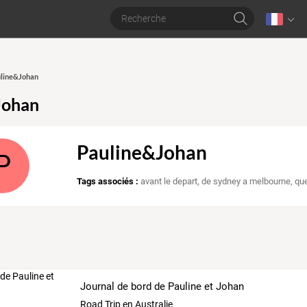
uline&Johan
Johan
Pauline&Johan
P
Tags associés :
avant le depart
,
de sydney a melbourne
,
qu
Journal de bord de Pauline et Johan
Road Trip en Australie