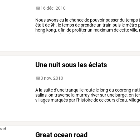
16 déc. 2010
Nous
avons
eu
la
chance
de
pouvoir
passer
du
temps
était
de
9h.
le
temps
de
prendre
un
train
puis
le
métro
p
hong
kong.
afin
de
profiter
un
maximum
de
cette
ville,
s’informant
des
choses
à
voir
…
Une nuit sous les éclats
3 nov. 2010
A
la
suite
d’une
tranquille
route
le
long
du
coorong
nati
salins,
on
traverse
la
murray
river
sur
une
barge.
on
te
villages
marqués
par
l’histoire
de
ce
cours
d’eau.
villag
nombreuses
…
Great ocean road