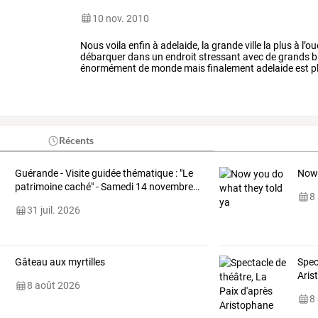
10 nov. 2010
Nous
voila
enfin
à
adelaide,
la
grande
ville
la
plus
à
l’ou
débarquer
dans
un
endroit
stressant
avec
de
grands
b
énormément
de
monde
mais
finalement
adelaide
est
p
visite
dans
le
south
australia
pour
…
Récents
Guérande
-
Visite
guidée
thématique
:
"Le
Now 
patrimoine
caché"
-
Samedi
14
novembre
…
8
31 juil. 2026
Gâteau aux myrtilles
Spec
Aris
8 août 2026
8