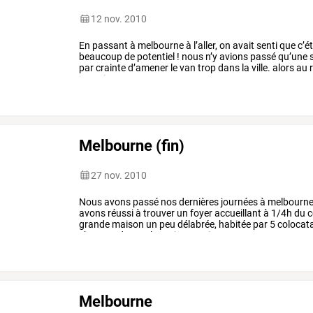
12 nov. 2010
En
passant
à
melbourne
à
l’aller,
on
avait
senti
que
c’ét
beaucoup
de
potentiel
!
nous
n’y
avions
passé
qu’une
s
par
crainte
d’amener
le
van
trop
dans
la
ville.
alors
au
r
camping
…
Melbourne (fin)
27 nov. 2010
Nous
avons
passé
nos
dernières
journées
à
melbourn
avons
réussi
à
trouver
un
foyer
accueillant
à
1/4h
du
c
grande
maison
un
peu
délabrée,
habitée
par
5
colocata
cher
van
devant
la
maison
mais
…
Melbourne