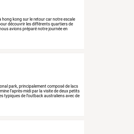
à
hong
kong
sur
le
retour
car
notre
escale
our
découvrir
les
différents
quartiers
de
nous
avions
préparé
notre
journée
en
onal
park,
principalement
composé
de
lacs
rmine
l’après-midi
par
la
visite
de
deux
petits
es
typiques
de
l’outback
australiens
avec
de