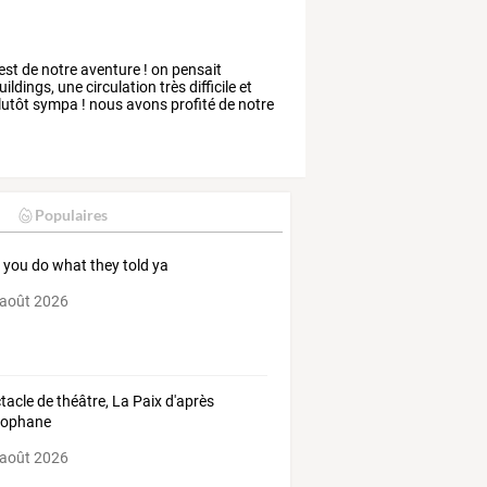
est
de
notre
aventure
!
on
pensait
uildings,
une
circulation
très
difficile
et
lutôt
sympa
!
nous
avons
profité
de
notre
Populaires
you do what they told ya
 août 2026
tacle de théâtre, La Paix d'après
tophane
 août 2026