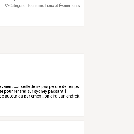
Categorie :
Tourisme, Lieux et Événements
avaient
conseillé
de
ne
pas
perdre
de
temps
te
pour
rentrer
sur
sydney
passant
à
de
autour
du
parlement,
on
dirait
un
endroit