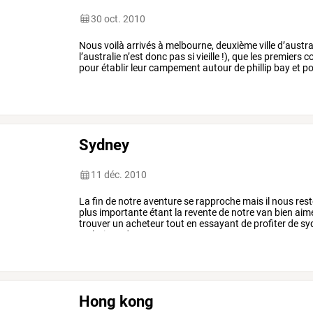
30 oct. 2010
Nous
voilà
arrivés
à
melbourne,
deuxième
ville
d’austra
l’australie
n’est
donc
pas
si
vieille
!),
que
les
premiers
co
pour
établir
leur
campement
autour
de
phillip
bay
et
po
aujourd’hui,
…
Sydney
11 déc. 2010
La
fin
de
notre
aventure
se
rapproche
mais
il
nous
rest
plus
importante
étant
la
revente
de
notre
van
bien
aim
trouver
un
acheteur
tout
en
essayant
de
profiter
de
sy
technique
de
…
Hong kong