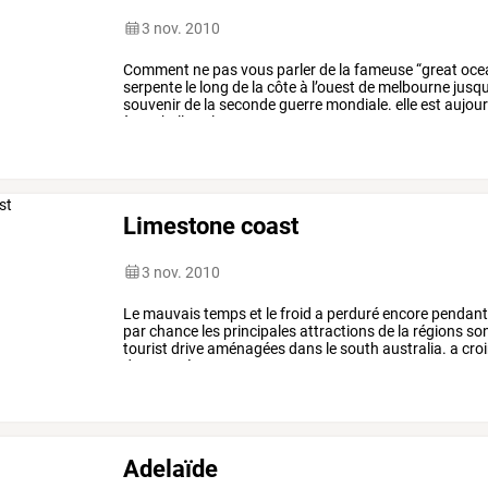
3 nov. 2010
Comment
ne
pas
vous
parler
de
la
fameuse
“great
oce
serpente
le
long
de
la
côte
à
l’ouest
de
melbourne
jusqu
souvenir
de
la
seconde
guerre
mondiale.
elle
est
aujour
à
ses
belles
plages,
ses
…
Limestone coast
3 nov. 2010
Le
mauvais
temps
et
le
froid
a
perduré
encore
pendan
par
chance
les
principales
attractions
de
la
régions
so
tourist
drive
aménagées
dans
le
south
australia.
a
croi
dans
cet
état
!
on
…
Adelaïde