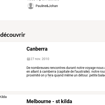
Pauline&Johan
 découvrir
Canberra
27 nov. 2010
De
nombreuses
rencontres
durant
notre
voyage
nous
en
allant
à
camberra
(capitale
de
l’australie).
notre
rou
proximité
on
y
fera
quand
même
un
détour.
petite
bala
top
secret,
gardé
par
de
…
Melbourne - st kilda