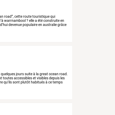
an
road”,
cette
route
touristique
qui
’à
warrnambool
?
elle
a
été
construite
en
d’hui
devenue
populaire
en
australie
grâce
t
quelques
jours
suite
à
la
great
ocean
road.
nt
toutes
accessibles
et
visibles
depuis
les
re
qu’ils
sont
plutôt
habitués
à
ce
temps