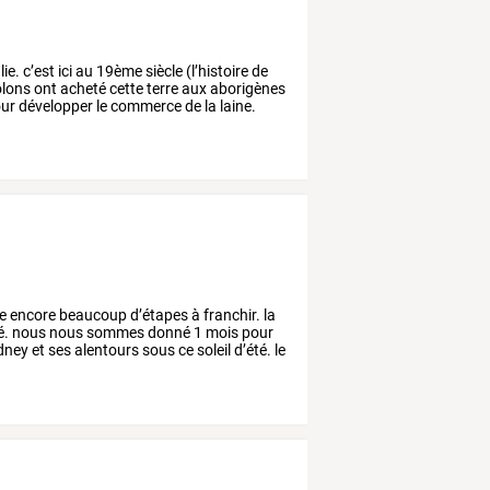
lie.
c’est
ici
au
19ème
siècle
(l’histoire
de
lons
ont
acheté
cette
terre
aux
aborigènes
ur
développer
le
commerce
de
la
laine.
e
encore
beaucoup
d’étapes
à
franchir.
la
é.
nous
nous
sommes
donné
1
mois
pour
dney
et
ses
alentours
sous
ce
soleil
d’été.
le