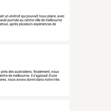
ait
un
endroit
qui
pouvait
nous
plaire,
avec
eule
journée
au
centre
ville
de
melbourne
etour,
après
plusieurs
expériences
de
e
près
des
australiens.
finalement,
nous
entre
de
melbourne.
il
s’agissait
d’une
ires.
nous
avons
dormi
dans
notre
très