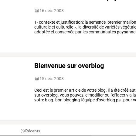
16 déc. 2008
1-
contexte
et
justification:
la
semence,
premier
maillo
culturale
et
culturelle
».
la
diversité
de
variétés
végétal
adaptée
et
conservée
par
les
communautés
paysanne
mutation
et
…
Bienvenue sur overblog
15 déc. 2008
Ceci
est
le
premier
article
de
votre
blog.
il
a
été
créé
aut
sur
overblog.
vous
pouvez
le
modifier
ou
l'effacer
via
l
votre
blog.
bon
blogging
l'équipe
d'overblog
ps
:
pour
v
rendez-vous
sur
le
…
Récents