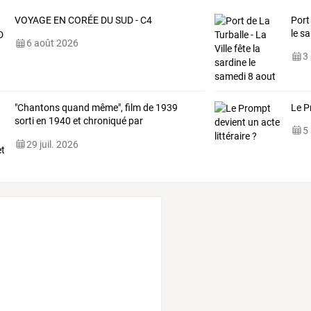
VOYAGE EN CORÉE DU SUD - C4
Port 
le s
6 août 2026
3
"Chantons
quand
même",
film
de
1939
Le P
sorti
en
1940
et
chroniqué
par
5
Christophe
…
29 juil. 2026