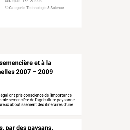
Depuis :
15/12/2008
Categorie :
Technologie & Science
semencière et à la
nnelles 2007 – 2009
égal
ont
pris
conscience
de
l'importance
nomie
semencière
de
l'agriculture
paysanne
ureux
aboutissement
des
itinéraires
d'une
, par des paysans.