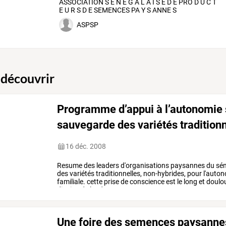
ASSOCIATION S E N E G A L A I S E D E PRO D U C T
E U R S D E SEMENCES PA Y S ANNE S
ASPSP
 découvrir
Programme d’appui à l’autonomie 
sauvegarde des variétés traditio
16 déc. 2008
Resume
des
leaders
d'organisations
paysannes
du
sén
des
variétés
traditionnelles,
non-hybrides,
pour
l'auto
familiale.
cette
prise
de
conscience
est
le
long
et
doulo
dizaine
de
leaders
paysans.
…
Une foire des semences paysannes