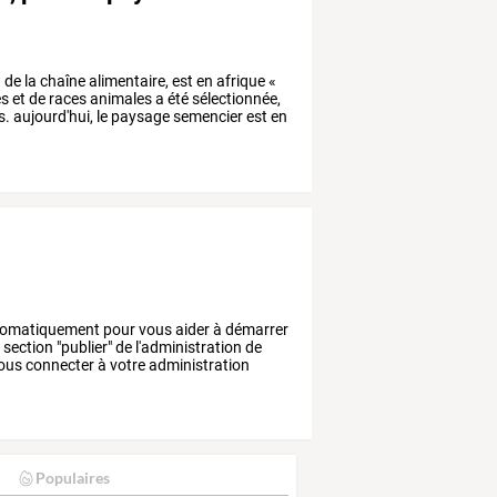
n
de
la
chaîne
alimentaire,
est
en
afrique
«
es
et
de
races
animales
a
été
sélectionnée,
s.
aujourd'hui,
le
paysage
semencier
est
en
omatiquement
pour
vous
aider
à
démarrer
a
section
"publier"
de
l'administration
de
ous
connecter
à
votre
administration
Populaires