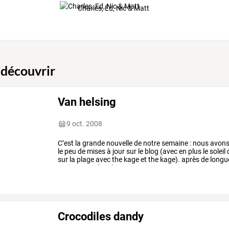
Charles, Ed, Nic & Matt
 découvrir
Van helsing
9 oct. 2008
C’est
la
grande
nouvelle
de
notre
semaine
:
nous
avon
le
peu
de
mises
à
jour
sur
le
blog
(avec
en
plus
le
soleil
sur
la
plage
avec
the
kage
et
the
kage).
après
de
longu
maitre
par
edu
«the
…
Crocodiles dandy