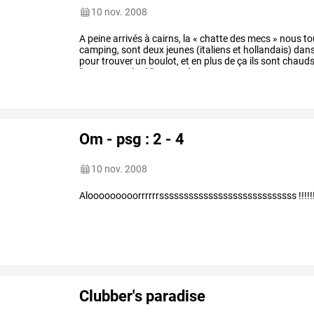
10 nov. 2008
A
peine
arrivés
à
cairns,
la
«
chatte
des
mecs
»
nous
to
camping,
sont
deux
jeunes
(italiens
et
hollandais)
dan
pour
trouver
un
boulot,
et
en
plus
de
ça
ils
sont
chaud
l'europe.
malgré
l'apport
de
…
Om - psg : 2 - 4
10 nov. 2008
Alooooooooorrrrrrssssssssssssssssssssssssssss !!!!!!!!!!!!!!
Clubber's paradise