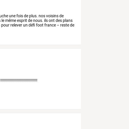
uche
une
fois
de
plus.
nos
voisins
de
s
le
même
esprit
de
nous.
ils
ont
des
plans
s
pour
relever
un
défi
foot
france
–
reste
de
!!!!!!!!!!!!!!!!!!!!!!!!