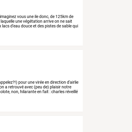
imaginez
vous
une
ile
donc,
de
125km
de
laquelle
une
végétation
arrive
on
ne
sait
x
lacs
d'eau
douce
et
des
pistes
de
sable
qui
appelez?!)
pour
une
virée
en
direction
d'airlie
on
a
retrouvé
avec
(peu
de)
plaisir
notre
golote,
non,
hilarante
en
fait
:
charles
réveillé