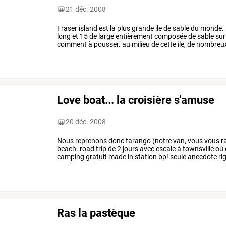
21 déc. 2008
Fraser
island
est
la
plus
grande
ile
de
sable
du
monde.
long
et
15
de
large
entièrement
composée
de
sable
sur
comment
à
pousser.
au
milieu
de
cette
ile,
de
nombreu
nous
permettent
…
Love boat... la croisière s'amuse
20 déc. 2008
Nous
reprenons
donc
tarango
(notre
van,
vous
vous
r
beach.
road
trip
de
2
jours
avec
escale
à
townsville
où
camping
gratuit
made
in
station
bp!
seule
anecdote
ri
en
pleine
nuit
par
un
…
Ras la pastèque