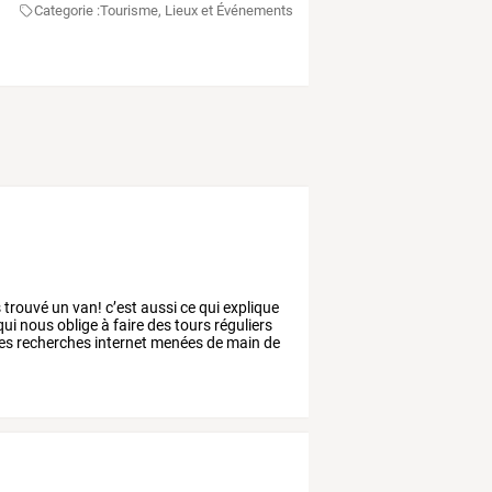
Categorie :
Tourisme, Lieux et Événements
s
trouvé
un
van!
c’est
aussi
ce
qui
explique
qui
nous
oblige
à
faire
des
tours
réguliers
es
recherches
internet
menées
de
main
de