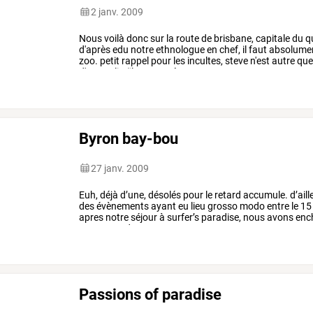
2 janv. 2009
Nous
voilà
donc
sur
la
route
de
brisbane,
capitale
du
q
d'après
edu
notre
ethnologue
en
chef,
il
faut
absolume
zoo.
petit
rappel
pour
les
incultes,
steve
n'est
autre
qu
d'australie
(il
a
capturé
son
1er
…
Byron bay-bou
27 janv. 2009
Euh,
déjà
d’une,
désolés
pour
le
retard
accumule.
d’aill
des
évènements
ayant
eu
lieu
grosso
modo
entre
le
15
apres
notre
séjour
à
surfer’s
paradise,
nous
avons
enc
retour
a
sydney
:
1/
…
Passions of paradise