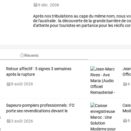
9 déc. 2008
Après
nos
tribulations
au
cape
du
même
nom,
nous
vo
de
l'australie
:
la
découverte
de
la
grande
barrière
de
co
d'attente
pour
touristes
en
partance
pour
les
récifs
cor
temple
de
la
plongée
…
Récents
Retour affectif : 5 signes 3 semaines
Jean
après la rupture
Offi
8 août 2026
4
Sapeurs-pompiers
professionnels
:
FO
Cais
porte
ses
revendications
devant
le
Mod
ministre
de
…
4
3 août 2026