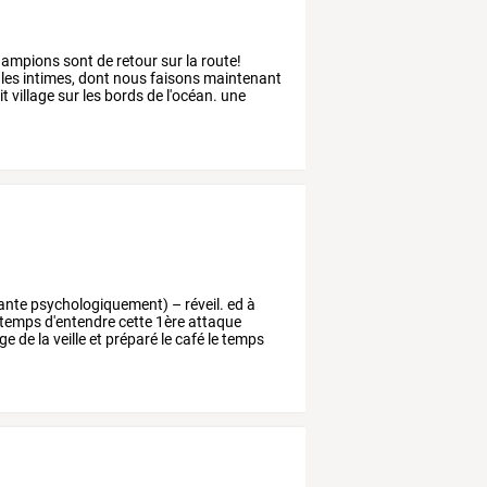
ampions
sont
de
retour
sur
la
route!
les
intimes,
dont
nous
faisons
maintenant
it
village
sur
les
bords
de
l'océan.
une
ante
psychologiquement)
–
réveil.
ed
à
temps
d'entendre
cette
1ère
attaque
ge
de
la
veille
et
préparé
le
café
le
temps