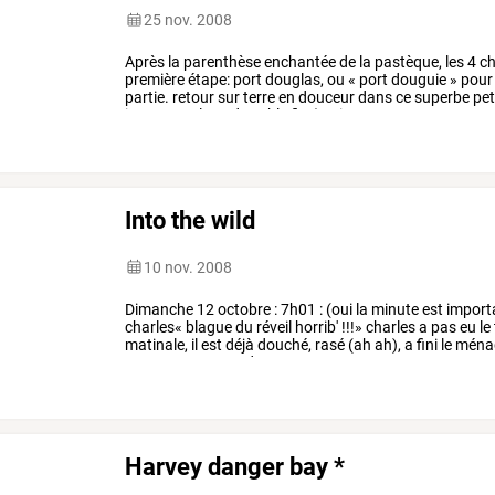
25 nov. 2008
Après
la
parenthèse
enchantée
de
la
pastèque,
les
4
ch
première
étape:
port
douglas,
ou
«
port
douguie
»
pour
partie.
retour
sur
terre
en
douceur
dans
ce
superbe
pet
immense
plage
de
sable
fin
(mais
…
Into the wild
10 nov. 2008
Dimanche
12
octobre
:
7h01
:
(oui
la
minute
est
import
charles«
blague
du
réveil
horrib'
!!!»
charles
a
pas
eu
le
matinale,
il
est
déjà
douché,
rasé
(ah
ah),
a
fini
le
ména
que
ses
3
camarades
…
Harvey danger bay *