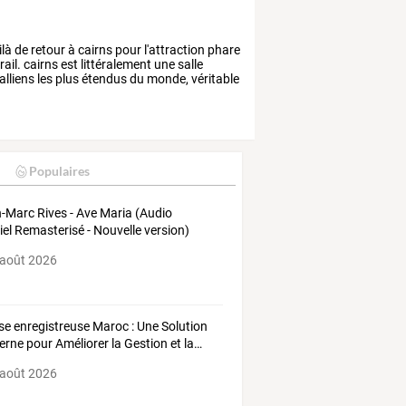
ilà
de
retour
à
cairns
pour
l'attraction
phare
rail.
cairns
est
littéralement
une
salle
alliens
les
plus
étendus
du
monde,
véritable
Populaires
-Marc Rives - Ave Maria (Audio
ciel Remasterisé - Nouvelle version)
 août 2026
se
enregistreuse
Maroc
:
Une
Solution
erne
pour
Améliorer
la
Gestion
et
la
…
 août 2026