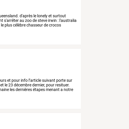
ueensland.
d'après
le
lonely
et
surtout
nt
s'arrêter
au
zoo
de
steve
irwin
:
l'australia
e
le
plus
célèbre
chasseur
de
crocos
eurs
et
pour
info
l’article
suivant
porte
sur
et
le
23
décembre
dernier,
pour
resituer.
haine
les
dernières
étapes
menant
a
notre