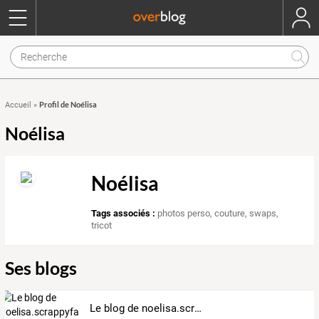
Profil de Noélisa
Accueil
»
Noélisa
Noélisa
Tags associés :
photos perso
,
couture
,
swaps
,
tricot
Ses blogs
Le blog de noelisa.scrappyfamily.over-blog.fr