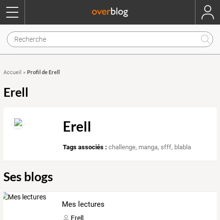
Profil de Erell
Accueil
»
Erell
Erell
Tags associés :
challenge
,
manga
,
sfff
,
blabla
Ses blogs
Mes lectures
Erell