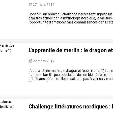
27 mars 2012
Bonsoir
!
un
nouveau
challenge
intéressant
signifie
un
déjà
très
attirée
par
la
mythologie
nordique,
je
me
suis
l'opportunité
d'améliorer
mes
connaissances
dans
cet
ce
fameux
défi
avec
…
L'apprentie de merlin : le dragon e
22 mars 2012
L'apprentie
de
merlin
:
le
dragon
et
l'epée
(tome
1)
fabi
dansune
famille
peu
soucieuse
de
son
bien-être.
le
jour
priori
sans
défense,
elle
ne
s'attend
pas
à
voir
sa
vie
ba
l'illustre
merlin,
…
Challenge littératures nordiques : l