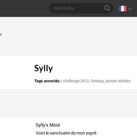
ly
Sylly
Tags associés :
challenge 2012
,
fantasy
,
jeunes adultes
Sylly's Mind
Voici le sanctuaire de mon esprit.