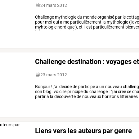
24 mars 2012
Challenge
mythologie
du
monde
organisé
par
le
cotta
pour
moi
qui
aime
particulièrement
la
mythologie
(j'av
myhtologie
nordique
),
et
il
est
particulièrement
bienve
le
but
est
vraiment
de
…
Challenge destination : voyages 
23 mars 2012
Bonjour
!
j'ai
décidé
de
participé
à
un
nouveau
challen
son
blog.
voici
le
principe
du
challenge
:
"j’ai
créé
ce
cha
partir
à
la
découverte
de
nouveaux
horizons
littéraires
et
plus
…
Liens vers les auteurs par genre