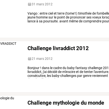
31 mars 2012
Vango
:
entre
ciel
et
terre
(tome1)
timothée
de
fombell
jeune
homme
sur
le
point
de
prononcer
ses
voeux
lors
lance
à
sa
poursuite.
avant
même
de
comprendre
pour
que
vango
est
…
Challenge livraddict 2012
21 mars 2012
Bonjour
!
dans
le
cadre
du
baby
fantasy
challenge
201
livraddict,
j'ai
décidé
de
m'inscire
et
de
tenter
l'aventure
consécutive,
les
baby-challenges
par
genre
reviennent
donc
la
sélection
des
20
titres
…
Challenge mythologie du monde