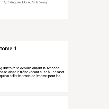
Categorie :
Mode, Art & Design
e tome 1
ng
l'histoire
se
déroule
durant
la
seconde
cosse
laisse
le
trône
vacant
suite
à
une
mort
qui
va
celler
le
destin
de
l'ecosse
pour
les