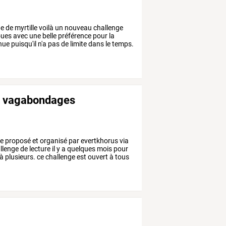
ge
de
myrtille
voilà
un
nouveau
challenge
oues
avec
une
belle
préférence
pour
la
nue
puisqu'il
n'a
pas
de
limite
dans
le
temps.
et vagabondages
ge
proposé
et
organisé
par
evertkhorus
via
llenge
de
lecture
il
y
a
quelques
mois
pour
à
plusieurs.
ce
challenge
est
ouvert
à
tous