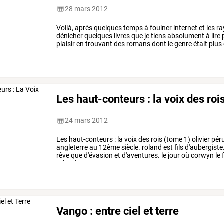
28 mars 2012
Voilà,
après
quelques
temps
à
fouiner
internet
et
les
ra
dénicher
quelques
livres
que
je
tiens
absolument
à
lire
plaisir
en
trouvant
des
romans
dont
le
genre
était
plus
moins
un
livre
de
chaque
…
Les haut-conteurs : la voix des roi
24 mars 2012
Les
haut-conteurs
:
la
voix
des
rois
(tome
1)
olivier
pér
angleterre
au
12ème
siècle.
roland
est
fils
d'aubergiste
rêve
que
d'évasion
et
d'aventures.
le
jour
où
corwyn
le
roland
est
…
Vango : entre ciel et terre