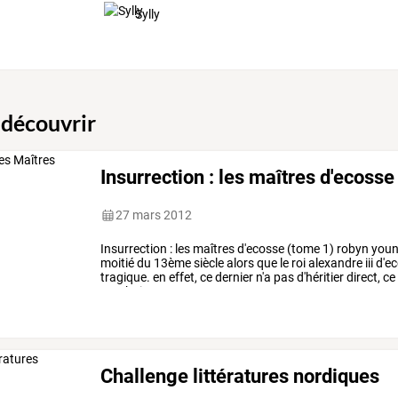
Sylly
 découvrir
Insurrection : les maîtres d'ecoss
27 mars 2012
Insurrection
:
les
maîtres
d'ecosse
(tome
1)
robyn
you
moitié
du
13ème
siècle
alors
que
le
roi
alexandre
iii
d'e
tragique.
en
effet,
ce
dernier
n'a
pas
d'héritier
direct,
ce
prochaines
…
Challenge littératures nordiques