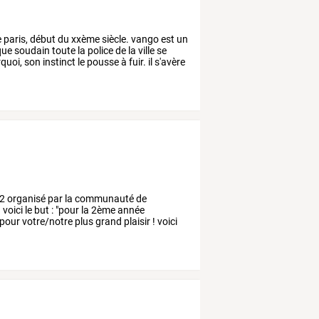
e
paris,
début
du
xxème
siècle.
vango
est
un
que
soudain
toute
la
police
de
la
ville
se
quoi,
son
instinct
le
pousse
à
fuir.
il
s'avère
2
organisé
par
la
communauté
de
.
voici
le
but
:
"pour
la
2ème
année
pour
votre/notre
plus
grand
plaisir
!
voici