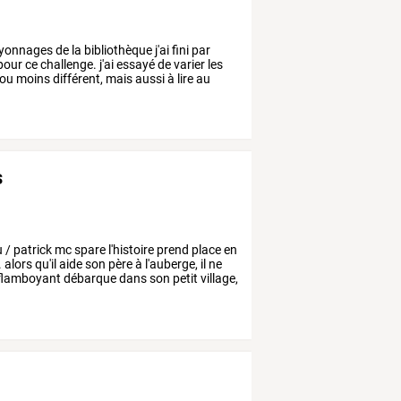
yonnages
de
la
bibliothèque
j'ai
fini
par
pour
ce
challenge.
j'ai
essayé
de
varier
les
ou
moins
différent,
mais
aussi
à
lire
au
s
u
/
patrick
mc
spare
l'histoire
prend
place
en
.
alors
qu'il
aide
son
père
à
l'auberge,
il
ne
flamboyant
débarque
dans
son
petit
village,