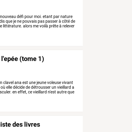
nouveau
défi
pour
moi.
etant
par
nature
dis
que
je
ne
pouvais
pas
passer
à
côté
de
te
littérature.
alors
me
voilà
prête
à
relever
t l'epée (tome 1)
en
clavel
ana
est
une
jeune
voleuse
vivant
où
elle
décide
de
détrousser
un
vieillard
a
sculer.
en
effet,
ce
vieillard
n'est
autre
que
iste des livres