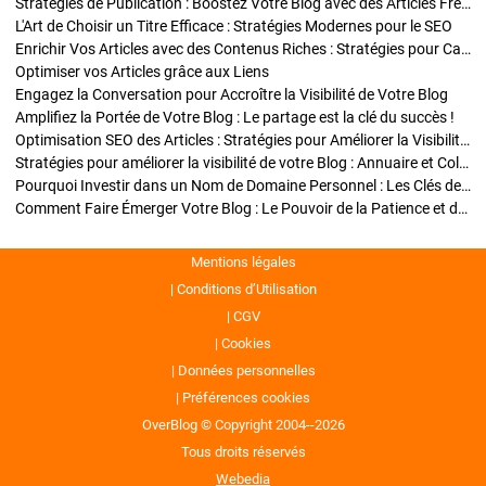
Stratégies de Publication : Boostez Votre Blog avec des Articles Fréquents et Exclusifs
L'Art de Choisir un Titre Efficace : Stratégies Modernes pour le SEO
Enrichir Vos Articles avec des Contenus Riches : Stratégies pour Captiver et Optimiser
Optimiser vos Articles grâce aux Liens
Engagez la Conversation pour Accroître la Visibilité de Votre Blog
Amplifiez la Portée de Votre Blog : Le partage est la clé du succès !
Optimisation SEO des Articles : Stratégies pour Améliorer la Visibilité de Votre Blog
Stratégies pour améliorer la visibilité de votre Blog : Annuaire et Collaborations
Pourquoi Investir dans un Nom de Domaine Personnel : Les Clés de la Réussite de Votre Blog
Comment Faire Émerger Votre Blog : Le Pouvoir de la Patience et de la Persévérance
Mentions légales
Conditions d’Utilisation
CGV
Cookies
Données personnelles
Préférences cookies
OverBlog © Copyright 2004--2026
Tous droits réservés
Webedia