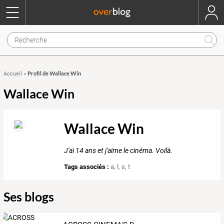
Profil de Wallace Win
Accueil
»
Wallace Win
Wallace Win
J'ai 14 ans et j'aime le cinéma. Voilà.
Tags associés :
a
,
l
,
s
,
t
Ses blogs