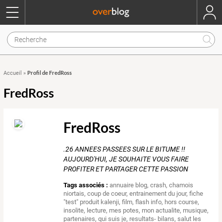
Profil de FredRoss
Accueil
»
FredRoss
FredRoss
.26 ANNEES PASSEES SUR LE BITUME !!
AUJOURD'HUI, JE SOUHAITE VOUS FAIRE
PROFITER ET PARTAGER CETTE PASSION
Tags associés :
annuaire blog
,
crash
,
chamois
niortais
,
coup de coeur
,
entrainement du jour
,
fiche
"test" produit kalenji
,
film
,
flash info
,
hors course
,
insolite
,
lecture
,
mes potes
,
mon actualite
,
musique
,
partenaires
,
qui suis je
,
resultats- bilans
,
salut les