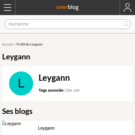
Profil de Leygann
Accueil
»
Leygann
Leygann
L
Tags associés :
lire
,
voir
Ses blogs
Leygann