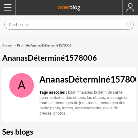
Profil de AnanasDéterminé1578006
Accueil
»
AnanasDéterminé1578006
AnanasDéterminé15780
A
Tags associés :
bilan financier
,
bulletin de sante
,
commentaires des etapes
,
les etapes
,
message de
martine
,
messages de jean-marie
,
messages des
participants
,
meteo
,
remerciements
,
revue de
presse
,
photos
Ses blogs