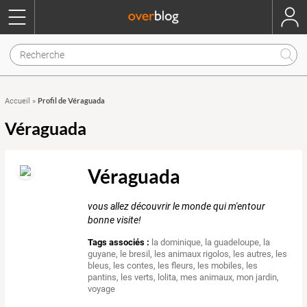
Profil de Véraguada
Accueil
»
Véraguada
Véraguada
vous allez découvrir le monde qui m'entour
bonne visite!
Tags associés :
la dominique
,
la guadeloupe
,
la
guyane
,
le bresil
,
les animaux rigolos
,
les autres
,
les
bleus
,
les contes
,
les fleurs
,
les mobiles
,
les
pantins
,
les verts
,
lolita
,
mes animaux
,
mon jardin
,
voyage