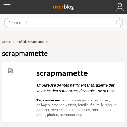
Profil de scrapmamette
Accueil
»
scrapmamette
scrapmamette
amoureuse de mes petits enfants, adepte des
voyages,des rencontres, des amis ..de demain...
Tags associés :
album voyages
,
cartes
,
chien
,
collages
,
crochet & tricot
,
famille
,
fleurs
,
le blog
,
le
bonheur
,
mes chats
,
mes poesies
,
mini- albums
,
photo
,
photos
,
scrapbooking