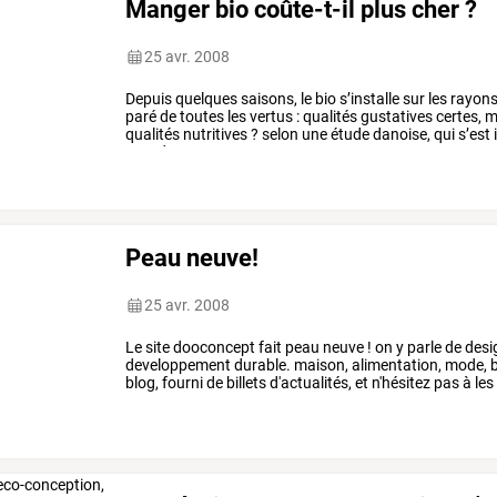
Manger bio coûte-t-il plus cher ?
25 avr. 2008
Depuis
quelques
saisons,
le
bio
s’installe
sur
les
rayons
paré
de
toutes
les
vertus
:
qualités
gustatives
certes,
m
qualités
nutritives
?
selon
une
étude
danoise,
qui
s’est
50%
de
…
Peau neuve!
25 avr. 2008
Le site dooconcept fait peau neuve ! on y parle de desig
developpement durable. maison, alimentation, mode, bea
blog, fourni de billets d'actualités, et n'hésitez pas à l