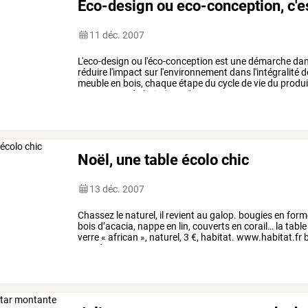
Eco-design ou eco-conception, c'e
11 déc. 2007
L'eco-design
ou
l'éco-conception
est
une
démarche
da
réduire
l'impact
sur
l'environnement
dans
l'intégralité
d
meuble
en
bois,
chaque
étape
du
cycle
de
vie
du
produi
provenance
du
bois
(issu
des
…
Noël, une table écolo chic
13 déc. 2007
Chassez
le
naturel,
il
revient
au
galop.
bougies
en
form
bois
d’acacia,
nappe
en
lin,
couverts
en
corail…
la
table
verre
«
african
»,
naturel,
3
€,
habitat.
www.habitat.fr
b
monde.
…