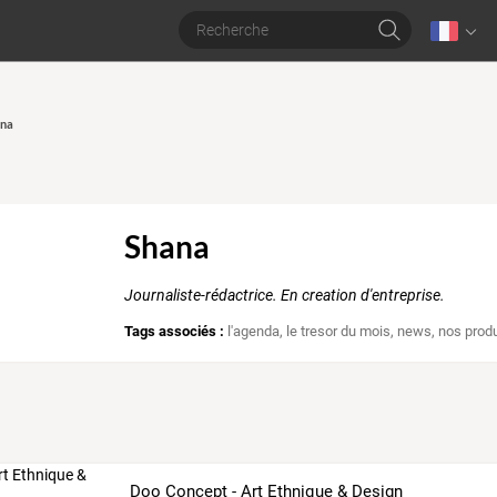
ana
Shana
Journaliste-rédactrice. En creation d'entreprise.
Tags associés :
l'agenda
,
le tresor du mois
,
news
,
nos produ
Doo Concept - Art Ethnique & Design