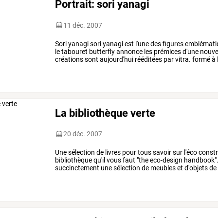
Portrait: sori yanagi
11 déc. 2007
Sori
yanagi
sori
yanagi
est
l'une
des
figures
emblémati
le
tabouret
butterfly
annonce
les
prémices
d'une
nouve
créations
sont
aujourd'hui
rééditées
par
vitra.
formé
à
musique
de
tokyo,
…
La bibliothèque verte
20 déc. 2007
Une
sélection
de
livres
pour
tous
savoir
sur
l'éco
constr
bibliothèque
qu'il
vous
faut
"the
eco-design
handbook"
succinctement
une
sélection
de
meubles
et
d'objets
de
matériaux,
d'associations,
de
designers...
…