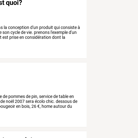
st quoi?
ns
la
conception
d'un
produit
qui
consiste
à
e
son
cycle
de
vie.
prenons
l'exemple
d'un
t
est
prise
en
considération
dont
la
e
de
pommes
de
pin,
service
de
table
en
de
noël
2007
sera
écolo
chic.
dessous
de
ougeoir
en
bois,
26
€,
home
autour
du