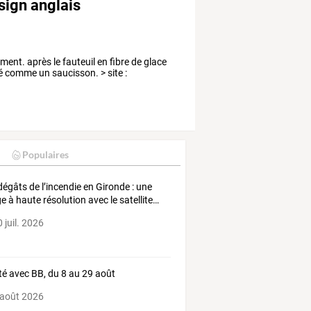
sign anglais
ent. après le fauteuil en fibre de glace
hé comme un saucisson. > site :
Populaires
dégâts
de
l’incendie
en
Gironde
:
une
ge
à
haute
résolution
avec
le
satellite
…
 juil. 2026
té avec BB, du 8 au 29 août
 août 2026