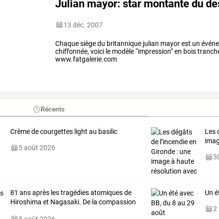
Julian mayor: star montante du de
13 déc. 2007
Chaque siège du britannique julian mayor est un événem
chiffonnée, voici le modèle “impression“ en bois tranc
www.fatgalerie.com
Récents
Crème de courgettes light au basilic
Les
ima
5 août 2026
30
81
ans
après
les
tragédies
atomiques
de
Un é
Hiroshima
et
Nagasaki.
De
la
compassion
2
à
…
5 août 2026