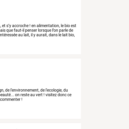
,
et
s’y
accroche
!
en
alimentation,
le
bio
est
ais
que
faut-il
penser
lorsque
l’on
parle
de
intéressée
au
lait,
il
y
aurait,
dans
le
lait
bio,
n, de l'environnement, de l'ecologie, du
uté... on reste au vert ! visitez donc ce
es commenter !