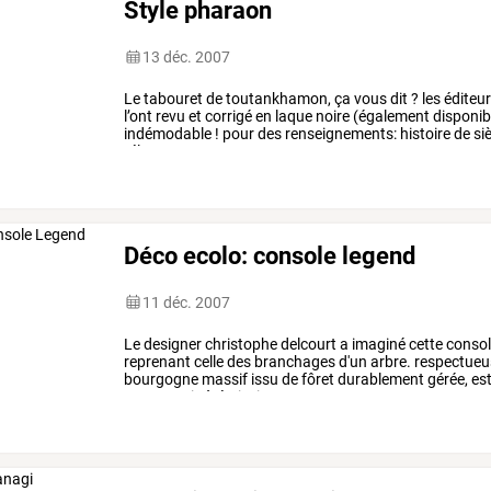
Style pharaon
13 déc. 2007
Le tabouret de toutankhamon, ça vous dit ? les éditeur
l’ont revu et corrigé en laque noire (également disponi
indémodable ! pour des renseignements: histoire de si
tél. : 00 32 2 644 26 21
Déco ecolo: console legend
11 déc. 2007
Le
designer
christophe
delcourt
a
imaginé
cette
conso
reprenant
celle
des
branchages
d'un
arbre.
respectueu
bourgogne
massif
issu
de
fôret
durablement
gérée,
es
et
un
vernis
à
émission
…