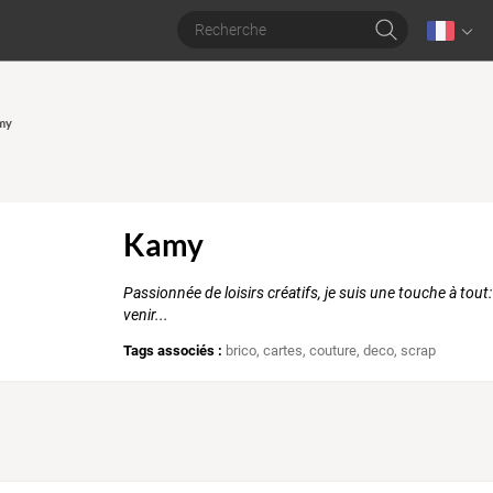
amy
Kamy
Passionnée de loisirs créatifs, je suis une touche à tout:
venir...
Tags associés :
brico
,
cartes
,
couture
,
deco
,
scrap