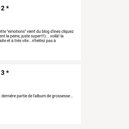
 2 *
ette "emotions" vient du blog d'ines cliquez
nt la peine, juste super!!!)... voilà! la
ite et à très vite...n'héitez pas à
 3 *
t dernière partie de l'album de grossesse...