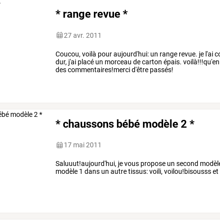
* range revue *
27 avr. 2011
Coucou, voilà pour aujourd'hui: un range revue. je l'ai 
dur, j'ai placé un morceau de carton épais. voilà!!!qu'
des commentaires!merci d'être passés!
* chaussons bébé modèle 2 *
17 mai 2011
Saluuut!aujourd'hui, je vous propose un second modèle
modèle 1 dans un autre tissus: voili, voilou!bisousss et 