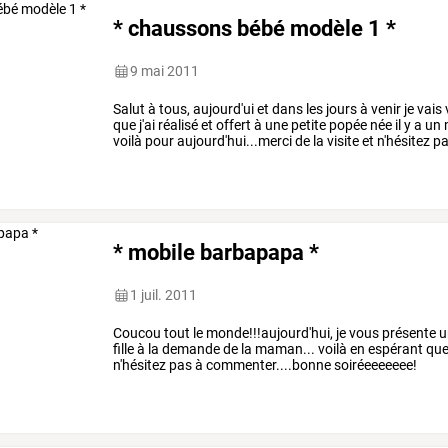
* chaussons bébé modèle 1 *
9 mai 2011
Salut à tous, aujourd'ui et dans les jours à venir je va
que j'ai réalisé et offert à une petite popée née il y a 
voilà pour aujourd'hui...merci de la visite et n'hésitez
* mobile barbapapa *
1 juil. 2011
Coucou tout le monde!!!aujourd'hui, je vous présente un m
fille à la demande de la maman... voilà en espérant que 
n'hésitez pas à commenter....bonne soiréeeeeeee!