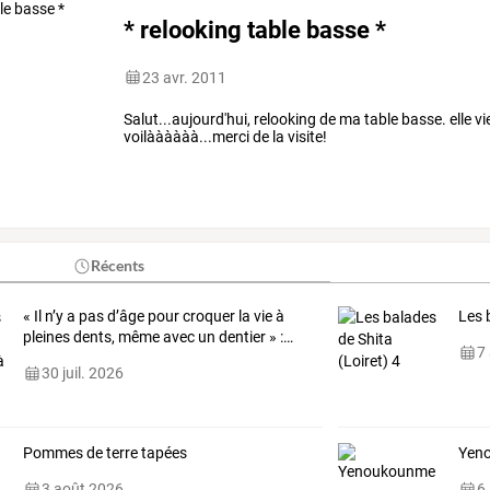
* relooking table basse *
23 avr. 2011
Salut...aujourd'hui, relooking de ma table basse. elle vi
voilàààààà...merci de la visite!
Récents
«
Il
n’y
a
pas
d’âge
pour
croquer
la
vie
à
Les 
pleines
dents,
même
avec
un
dentier
»
:
…
7
30 juil. 2026
Pommes de terre tapées
Yen
3 août 2026
6