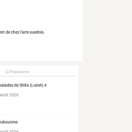
ent de chez l'ami suedois.
Populaires
balades de Shita (Loiret) 4
 août 2026
oukounme
 août 2026