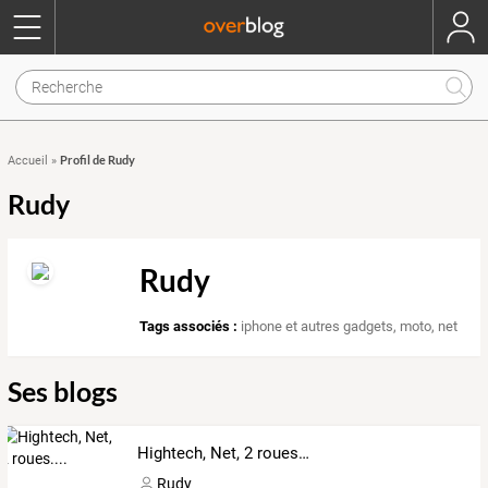
Profil de Rudy
Accueil
»
Rudy
Rudy
Tags associés :
iphone et autres gadgets
,
moto
,
net
Ses blogs
Hightech, Net, 2 roues....
Rudy