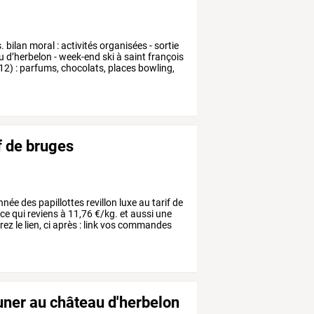
.
bilan
moral
:
activités
organisées
-
sortie
u
d’herbelon
-
week-end
ski
à
saint
françois
12)
:
parfums,
chocolats,
places
bowling,
ff de bruges
nnée
des
papillottes
revillon
luxe
au
tarif
de
ce
qui
reviens
à
11,76
€/kg.
et
aussi
une
rez
le
lien,
ci
après
:
link
vos
commandes
uner au château d'herbelon