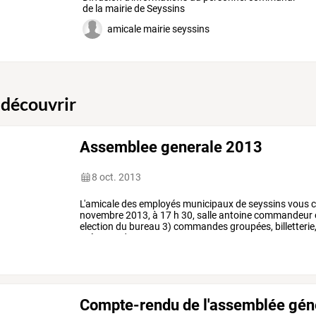
de la mairie de Seyssins
amicale mairie seyssins
 découvrir
Assemblee generale 2013
8 oct. 2013
L'amicale
des
employés
municipaux
de
seyssins
vous
c
novembre
2013,
à
17
h
30,
salle
antoine
commandeur
election
du
bureau
3)
commandes
groupées,
billetterie
présence
de
…
Compte-rendu de l'assemblée gén