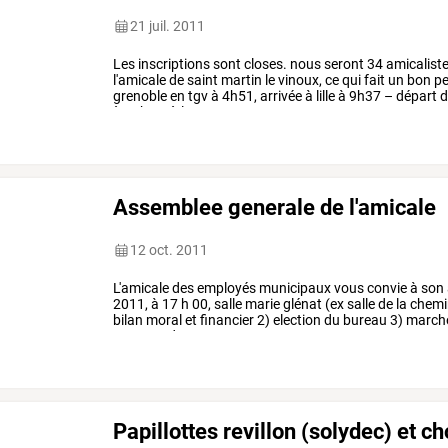
21 juil. 2011
Les
inscriptions
sont
closes.
nous
seront
34
amicalist
l'amicale
de
saint
martin
le
vinoux,
ce
qui
fait
un
bon
pe
grenoble
en
tgv
à
4h51,
arrivée
à
lille
à
9h37
–
départ
d
à
10h26,
à
la
gare
…
Assemblee generale de l'amicale
12 oct. 2011
L'amicale
des
employés
municipaux
vous
convie
à
son
2011,
à
17
h
00,
salle
marie
glénat
(ex
salle
de
la
chemi
bilan
moral
et
financier
2)
election
du
bureau
3)
march
commandes
…
Papillottes revillon (solydec) et c