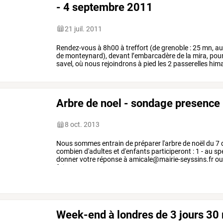
- 4 septembre 2011
21 juil. 2011
Rendez-vous
à
8h00
à
treffort
(de
grenoble
:
25
mn,
au
de
monteynard),
devant
l’embarcadère
de
la
mira,
pou
savel,
où
nous
rejoindrons
à
pied
les
2
passerelles
hima
monteynard
(durée
…
Arbre de noel - sondage presence
8 oct. 2013
Nous
sommes
entrain
de
préparer
l'arbre
de
noël
du
7
combien
d'adultes
et
d'enfants
participeront
:
1
-
au
sp
donner
votre
réponse
à
amicale@mairie-seyssins.fr
o
faire
passer
ce
…
Week-end à londres de 3 jours 30 