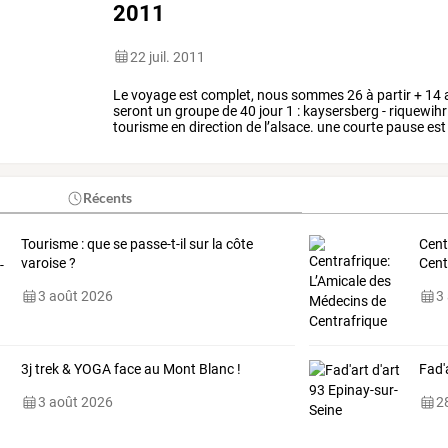
2011
22 juil. 2011
Le
voyage
est
complet,
nous
sommes
26
à
partir
+
14
seront
un
groupe
de
40
jour
1
:
kaysersberg
-
riquewihr
tourisme
en
direction
de
l’alsace.
une
courte
pause
est
kaysersberg
en
fin
de
matinée.
…
Récents
Tourisme : que se passe-t-il sur la côte
Cent
varoise ?
Cent
3 août 2026
3
3j trek & YOGA face au Mont Blanc !
Fad'
3 août 2026
28