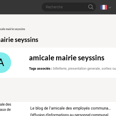
icale mairie seyssins
airie seyssins
amicale mairie seyssins
A
Tags associés :
billetterie
,
presentation generale
,
sorties o
Le blog de l'amicale des employés communaux de Seyssins
Diffusion d'informations au personnel communal