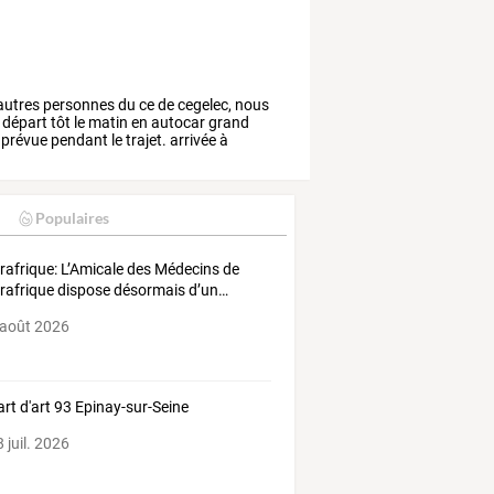
autres
personnes
du
ce
de
cegelec,
nous
départ
tôt
le
matin
en
autocar
grand
prévue
pendant
le
trajet.
arrivée
à
Populaires
rafrique:
L’Amicale
des
Médecins
de
rafrique
dispose
désormais
d’un
…
 août 2026
art d'art 93 Epinay-sur-Seine
 juil. 2026