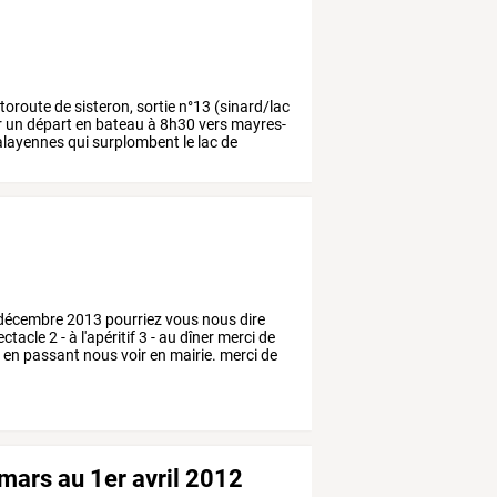
toroute
de
sisteron,
sortie
n°13
(sinard/lac
r
un
départ
en
bateau
à
8h30
vers
mayres-
layennes
qui
surplombent
le
lac
de
décembre
2013
pourriez
vous
nous
dire
ectacle
2
-
à
l'apéritif
3
-
au
dîner
merci
de
u
en
passant
nous
voir
en
mairie.
merci
de
mars au 1er avril 2012