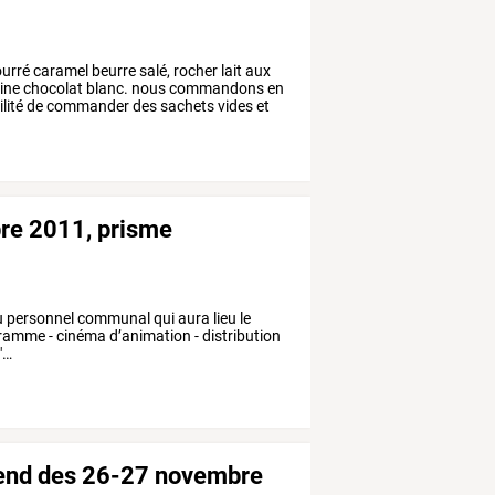
ourré
caramel
beurre
salé,
rocher
lait
aux
ine
chocolat
blanc.
nous
commandons
en
lité
de
commander
des
sachets
vides
et
re 2011, prisme
u
personnel
communal
qui
aura
lieu
le
ramme
-
cinéma
d’animation
-
distribution
"
…
-end des 26-27 novembre