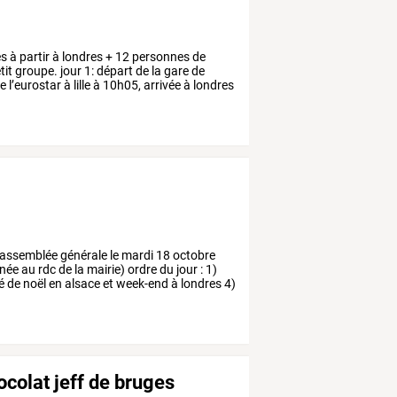
es
à
partir
à
londres
+
12
personnes
de
tit
groupe.
jour
1:
départ
de
la
gare
de
e
l’eurostar
à
lille
à
10h05,
arrivée
à
londres
assemblée
générale
le
mardi
18
octobre
née
au
rdc
de
la
mairie)
ordre
du
jour
:
1)
é
de
noël
en
alsace
et
week-end
à
londres
4)
hocolat jeff de bruges