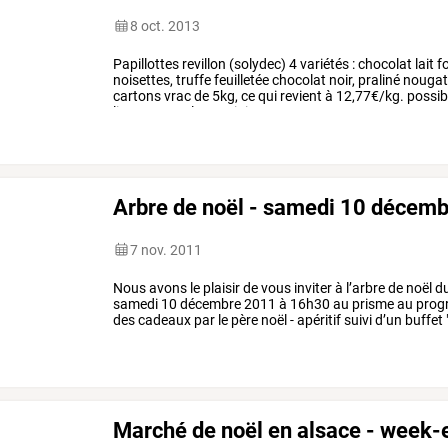
8 oct. 2013
Papillottes
revillon
(solydec)
4
variétés
:
chocolat
lait
f
noisettes,
truffe
feuilletée
chocolat
noir,
praliné
nougat
cartons
vrac
de
5kg,
ce
qui
revient
à
12,77€/kg.
possibi
liens
:
2,50
€
les
5
mini
…
Arbre de noël - samedi 10 décemb
7 nov. 2011
Nous
avons
le
plaisir
de
vous
inviter
à
l’arbre
de
noël
d
samedi
10
décembre
2011
à
16h30
au
prisme
au
prog
des
cadeaux
par
le
père
noël
-
apéritif
suivi
d’un
buffet
Marché de noël en alsace - week