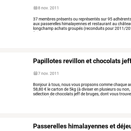
8 nov. 2011
37
membres
présents
ou
représentés
sur
95
adhérents
aux
passerelles
himalayennes
et
restaurant
au
châtea
longchamp
achats
groupés
(reconduits
pour
2011/20
foie
gras,
cirque
…
Papillotes revillon et chocolats je
7 nov. 2011
Bonjour
à
tous,
nous
vous
propsons
comme
chaque
a
58,80
€
le
carton
de
5kg
(à
diviser
en
plusieurs
ou
non,
sélection
de
chocolats
jeff
de
bruges,
dont
vous
trouve
sont
me
faire
…
Passerelles himalayennes et déje