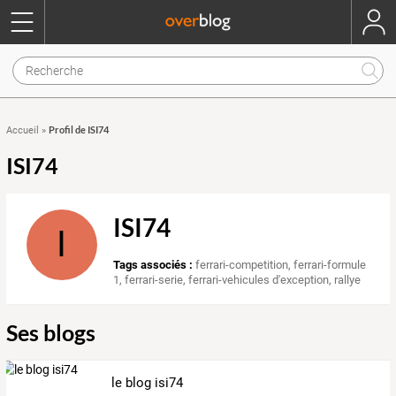
Profil de ISI74
Accueil
»
ISI74
ISI74
I
Tags associés :
ferrari-competition
,
ferrari-formule
1
,
ferrari-serie
,
ferrari-vehicules d'exception
,
rallye
Ses blogs
le blog isi74