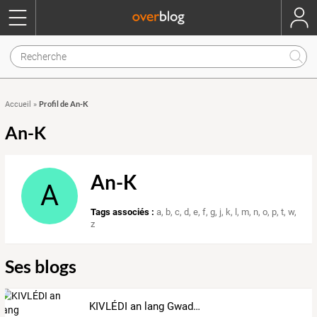
Profil de An-K
Accueil
»
An-K
An-K
A
Tags associés :
a
,
b
,
c
,
d
,
e
,
f
,
g
,
j
,
k
,
l
,
m
,
n
,
o
,
p
,
t
,
w
,
z
Ses blogs
KIVLÉDI an lang Gwadloupéyen