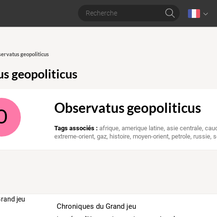
servatus geopoliticus
s geopoliticus
Observatus geopoliticus
O
Tags associés :
afrique
,
amerique latine
,
asie centrale
,
cau
extreme-orient
,
gaz
,
histoire
,
moyen-orient
,
petrole
,
russie
,
s
Chroniques du Grand jeu