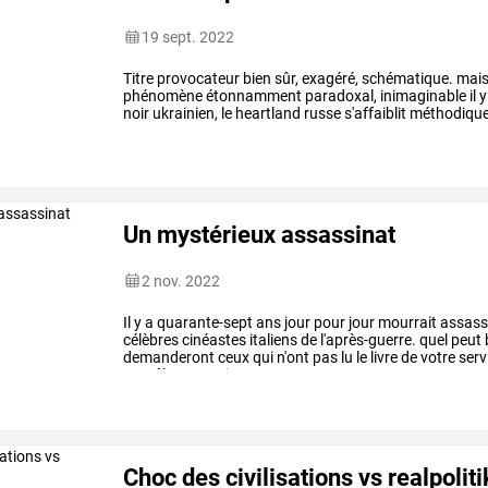
19 sept. 2022
Titre
provocateur
bien
sûr,
exagéré,
schématique.
mai
phénomène
étonnamment
paradoxal,
inimaginable
il
y
noir
ukrainien,
le
heartland
russe
s'affaiblit
méthodiqu
pourtant
…
Un mystérieux assassinat
2 nov. 2022
Il
y
a
quarante-sept
ans
jour
pour
jour
mourrait
assass
célèbres
cinéastes
italiens
de
l'après-guerre.
quel
peut
demanderont
ceux
qui
n'ont
pas
lu
le
livre
de
votre
serv
se
mêlent
or
noir,
…
Choc des civilisations vs realpoliti