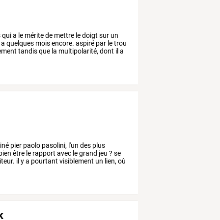
s
qui
a
le
mérite
de
mettre
le
doigt
sur
un
a
quelques
mois
encore.
aspiré
par
le
trou
ement
tandis
que
la
multipolarité,
dont
il
a
iné
pier
paolo
pasolini,
l'un
des
plus
bien
être
le
rapport
avec
le
grand
jeu
?
se
iteur.
il
y
a
pourtant
visiblement
un
lien,
où
k