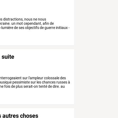
es
distractions,
nous
ne
nous
kraine.
un
mot
cependant,
afin
de
-lumière
de
ses
objectifs
de
guerre
initiaux
-
 suite
interrogeaient
sur
l'ampleur
colossale
des
usique
pessimiste
sur
les
chances
russes
à
ne
fois
de
plus
serait-on
tenté
de
dire.
au
s autres choses