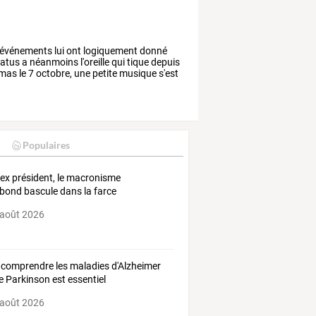
événements
lui
ont
logiquement
donné
atus
a
néanmoins
l'oreille
qui
tique
depuis
mas
le
7
octobre,
une
petite
musique
s'est
Populaires
ex président, le macronisme
bond bascule dans la farce
 août 2026
 comprendre les maladies d'Alzheimer
e Parkinson est essentiel
 août 2026