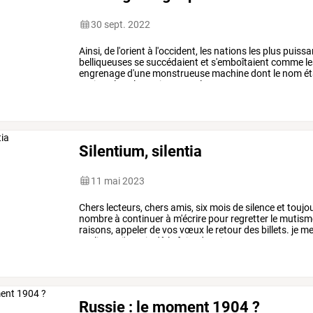
30 sept. 2022
Ainsi,
de
l'orient
à
l'occident,
les
nations
les
plus
puissa
belliqueuses
se
succédaient
et
s'emboîtaient
comme
le
engrenage
d'une
monstrueuse
machine
dont
le
nom
ét
nations
les
plus
puissantes,
les
…
Silentium, silentia
11 mai 2023
Chers
lecteurs,
chers
amis,
six
mois
de
silence
et
toujo
nombre
à
continuer
à
m'écrire
pour
regretter
le
mutism
raisons,
appeler
de
vos
vœux
le
retour
des
billets.
je
m
expliquer,
j'aurais
dû
le
faire
depuis
…
Russie : le moment 1904 ?