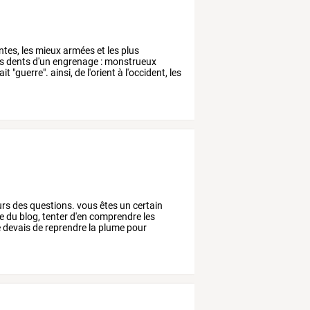
ntes,
les
mieux
armées
et
les
plus
s
dents
d'un
engrenage
:
monstrueux
ait
"guerre".
ainsi,
de
l'orient
à
l'occident,
les
urs
des
questions.
vous
êtes
un
certain
e
du
blog,
tenter
d'en
comprendre
les
e
devais
de
reprendre
la
plume
pour