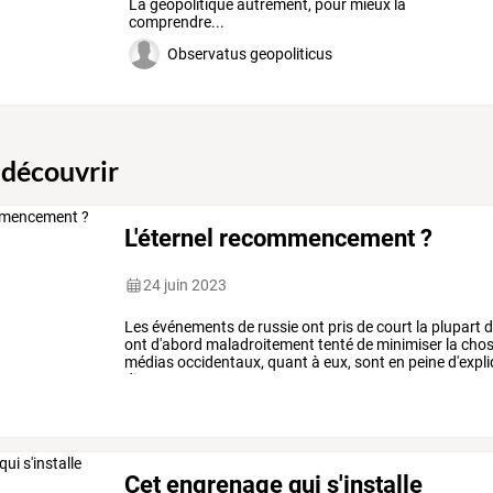
La géopolitique autrement, pour mieux la
comprendre...
Observatus geopoliticus
 découvrir
L'éternel recommencement ?
24 juin 2023
Les
événements
de
russie
ont
pris
de
court
la
plupart
d
ont
d'abord
maladroitement
tenté
de
minimiser
la
cho
médias
occidentaux,
quant
à
eux,
sont
en
peine
d'expl
dictateur
…
Cet engrenage qui s'installe