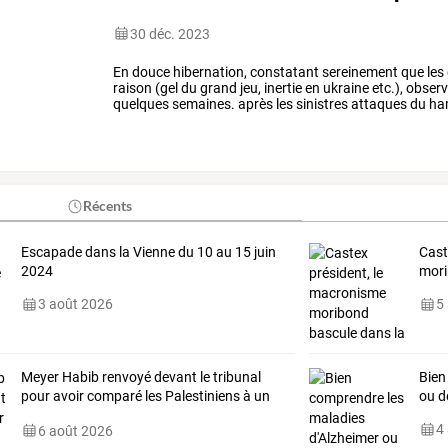
30 déc. 2023
En
douce
hibernation,
constatant
sereinement
que
les
raison
(gel
du
grand
jeu,
inertie
en
ukraine
etc.),
observ
quelques
semaines.
après
les
sinistres
attaques
du
ha
fait
jour,
sifflotée
par
les
bras
…
Récents
Escapade dans la Vienne du 10 au 15 juin
Cast
2024
mori
3 août 2026
5
Meyer Habib renvoyé devant le tribunal
Bien
pour avoir comparé les Palestiniens à un
ou d
“cancer”
4
6 août 2026