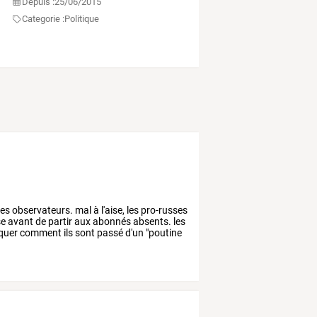
Depuis :
25/06/2015
Categorie :
Politique
es
observateurs.
mal
à
l'aise,
les
pro-russes
se
avant
de
partir
aux
abonnés
absents.
les
iquer
comment
ils
sont
passé
d'un
"poutine