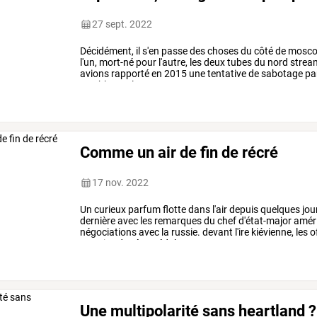
27 sept. 2022
Décidément,
il
s'en
passe
des
choses
du
côté
de
moscou
l'un,
mort-né
pour
l'autre,
les
deux
tubes
du
nord
strea
avions
rapporté
en
2015
une
tentative
de
sabotage
pa
semble
que
les
…
Comme un air de fin de récré
17 nov. 2022
Un
curieux
parfum
flotte
dans
l'air
depuis
quelques
jou
dernière
avec
les
remarques
du
chef
d'état-major
améri
négociations
avec
la
russie.
devant
l'ire
kiévienne,
les
of
exercice
du
rétropédalage
…
Une multipolarité sans heartland ?