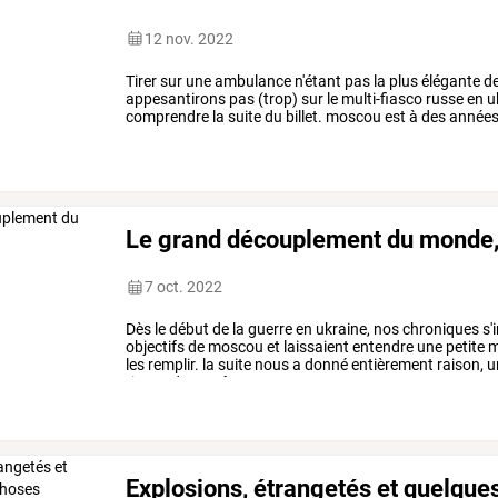
12 nov. 2022
Tirer
sur
une
ambulance
n'étant
pas
la
plus
élégante
d
appesantirons
pas
(trop)
sur
le
multi-fiasco
russe
en
u
comprendre
la
suite
du
billet.
moscou
est
à
des
années
neutralisation,
démilitarisation,
…
Le grand découplement du monde,
7 oct. 2022
Dès
le
début
de
la
guerre
en
ukraine,
nos
chroniques
s'
objectifs
de
moscou
et
laissaient
entendre
une
petite
m
les
remplir.
la
suite
nous
a
donné
entièrement
raison,
u
risque
de
paraître
…
Explosions, étrangetés et quelque