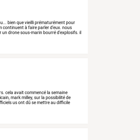
...
bien
que
vieilli
prématurément
pour
m
continuent
à
faire
parler
d'eux.
nous
r
un
drone
sous-marin
bourré
d'explosifs.
il
rs.
cela
avait
commencé
la
semaine
cain,
mark
milley,
sur
la
possibilité
de
ficiels
us
ont
dû
se
mettre
au
difficile