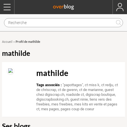
Profil de mathilde
Accueil
»
mathilde
mathilde
Tags associés :
"papottages"
,
ct miss k
,
ct redju
,
ct
de chriscrap
,
ct de gwenn
,
ct de marianne
,
guest
chez digiscrap.ch
,
roadside ct
,
digiscrap boutique
,
digiscrapbooking.ch
,
guest ninie
,
liens vers des
freebies
,
mes freebies
,
mes kits en vente et pages
ct
,
mes pages
,
pages coup de coeur
Ses blogs