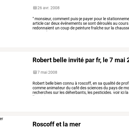
26 avr. 2008
"
monsieur,
comment
puis-je
payer
pour
le
stationnem
article
car
deux
événements
se
sont
déroulés
au
cours
redonnaient
un
coup
de
peinture
fraîche
sur
la
chauss
payant
",
comme
…
Robert belle invité par fr, le 7 mai
7 mai 2008
Robert
belle
bien
connu
à
roscoff,
en
sa
qualité
de
prof
comme
animateur
du
café
des
sciences
du
pays
de
mor
recherches
sur
les
déherbants,
les
pesticides.
voir
ici
la
l'interview
07/05:
…
Roscoff et la mer