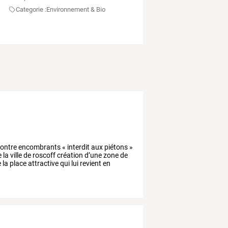
Categorie :
Environnement & Bio
ontre
encombrants
«
interdit
aux
piétons
»
e
la
ville
de
roscoff
création
d’une
zone
de
e
la
place
attractive
qui
lui
revient
en