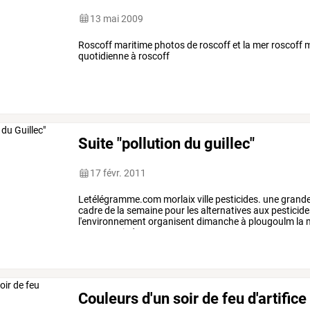
13 mai 2009
Roscoff maritime photos de roscoff et la mer roscoff m
quotidienne à roscoff
Suite "pollution du guillec"
17 févr. 2011
Letélégramme.com
morlaix
ville
pesticides.
une
grand
cadre
de
la
semaine
pour
les
alternatives
aux
pesticide
l'environnement
organisent
dimanche
à
plougoulm
la
m
avec
ses
pieds
un
autre
…
Couleurs d'un soir de feu d'artifice