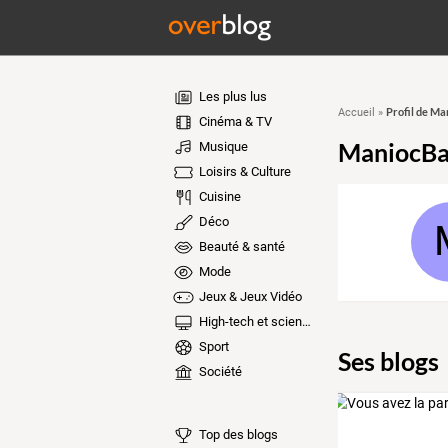
Les plus lus
Profil de M
Accueil
»
Cinéma & TV
ManiocB
Musique
Loisirs & Culture
Cuisine
Déco
Beauté & santé
Mode
Jeux & Jeux Vidéo
High-tech et sciences
Sport
Ses blogs
Société
Top des blogs