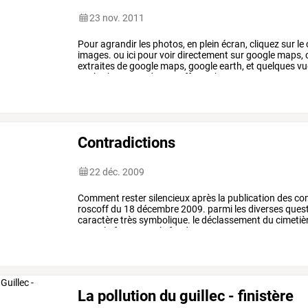
23 nov. 2011
Pour
agrandir
les
photos,
en
plein
écran,
cliquez
sur
le
images.
ou
ici
pour
voir
directement
sur
google
maps,
extraites
de
google
maps,
google
earth,
et
quelques
vu
sur
les
hauteurs
de
roscoff,
proche
…
Contradictions
22 déc. 2009
Comment
rester
silencieux
après
la
publication
des
com
roscoff
du
18
décembre
2009.
parmi
les
diverses
ques
caractère
très
symbolique.
le
déclassement
du
cimetiè
et
sur
la
forme.
sur
le
fond
:
…
La pollution du guillec - finistère