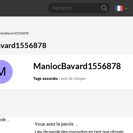
aniocBavard1556878
avard1556878
ManiocBavard1556878
M
Tags associés :
avis de citoyen
Vous avez la parole ...
Lieu de parole des roscovites en tant que citoyen,