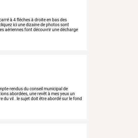
carré
à
4
flèches
à
droite
en
bas
des
cliquez
ici
une
dizaine
de
photos
sont
es
aériennes
font
découvrir
une
décharge
pte-rendus
du
conseil
municipal
de
tions
abordées,
une
revêt
à
mes
yeux
un
re
du
vil
.
le
sujet
doit
être
abordé
sur
le
fond