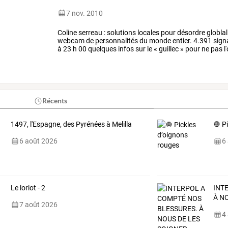
7 nov. 2010
Coline
serreau
:
solutions
locales
pour
désordre
globlal
webcam
de
personnalités
du
monde
entier.
4.391
sign
à
23
h
00
quelques
infos
sur
le
«
guillec
»
pour
ne
pas
l
guillec
par
google
…
Récents
1497, l'Espagne, des Pyrénées à Melilla
🧅 P
6 août 2026
6
Le loriot - 2
INT
À N
7 août 2026
4