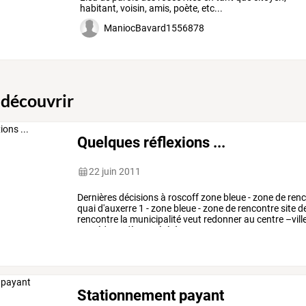
habitant, voisin, amis, poète, etc...
ManiocBavard1556878
 découvrir
Quelques réflexions ...
22 juin 2011
Dernières
décisions
à
roscoff
zone
bleue
-
zone
de
renc
quai
d'auxerre
1
-
zone
bleue
-
zone
de
rencontre
site
d
rencontre
la
municipalité
veut
redonner
au
centre
–vill
procédant,
dès
cet
été,
à
…
Stationnement payant