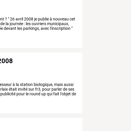
ent
?
"
26
avril
2008
je
publie
à
nouveau
cet
de
la
journée
:
les
ouvriers
municipaux,
ée
devant
les
parkings,
avec
l'inscription
"
 2008
esseur
à
la
station
biologique,
mais
aussi
laix
était
invité
sur
fr3,
pour
parler
de
ses
publicité
pour
le
round
up
qui
fait
l'objet
de