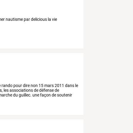
er nautisme par delicious la vie
e
rando
pour
dire
non
15
mars
2011
dans
le
s,
les
associations
de
défense
de
arche
du
guillec.
une
façon
de
soutenir