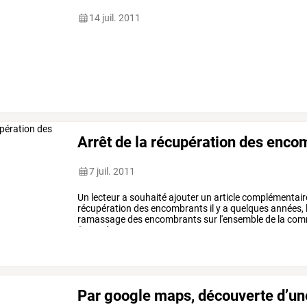
14 juil. 2011
Arrêt de la récupération des enco
7 juil. 2011
Un
lecteur
a
souhaité
ajouter
un
article
complémentair
récupération
des
encombrants
il
y
a
quelques
années,
ramassage
des
encombrants
sur
l'ensemble
de
la
com
(sans
doute
…
Par google maps, découverte d’un