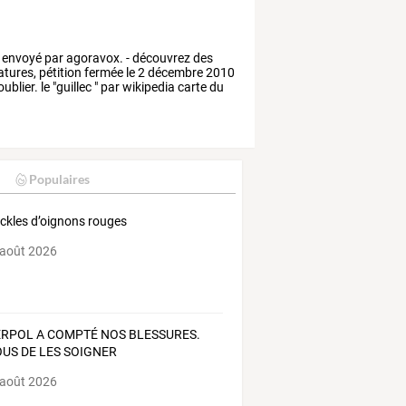
envoyé
par
agoravox.
-
découvrez
des
atures,
pétition
fermée
le
2
décembre
2010
'oublier.
le
"guillec
"
par
wikipedia
carte
du
Populaires
ickles d’oignons rouges
 août 2026
ERPOL A COMPTÉ NOS BLESSURES.
OUS DE LES SOIGNER
 août 2026