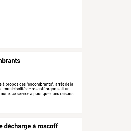
mbrants
e
à
propos
des
"encombrants".
arrêt
de
la
la
municipalité
de
roscoff
organisait
un
mune.
ce
service
a
pour
quelques
raisons
e décharge à roscoff