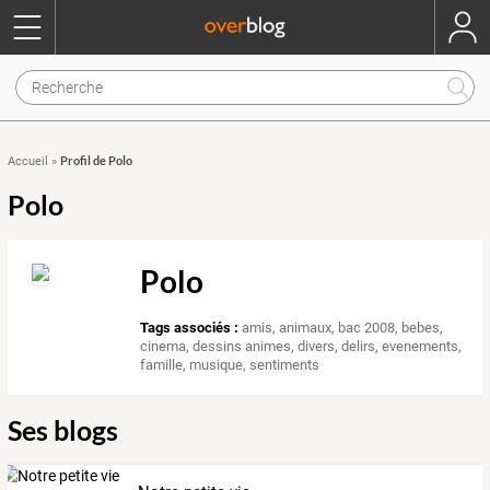
Profil de Polo
Accueil
»
Polo
Polo
Tags associés :
amis
,
animaux
,
bac 2008
,
bebes
,
cinema
,
dessins animes
,
divers
,
delirs
,
evenements
,
famille
,
musique
,
sentiments
Ses blogs