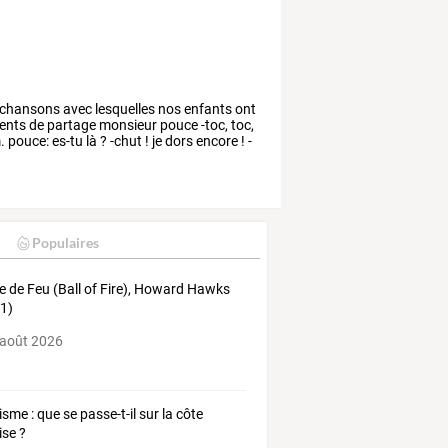
chansons
avec
lesquelles
nos
enfants
ont
nts
de
partage
monsieur
pouce
-toc,
toc,
.
pouce:
es-tu
là
?
-chut
!
je
dors
encore
!
-
Populaires
e de Feu (Ball of Fire), Howard Hawks
1)
 août 2026
isme : que se passe-t-il sur la côte
ise ?