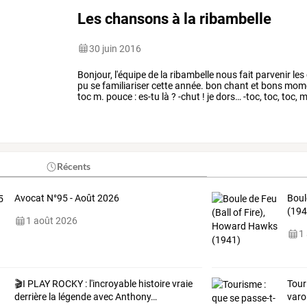
Les chansons à la ribambelle
30 juin 2016
Bonjour,
l'équipe
de
la
ribambelle
nous
fait
parvenir
les
pu
se
familiariser
cette
année.
bon
chant
et
bons
mome
toc
m.
pouce
:
es-tu
là
?
-chut
!
je
dors…
-toc,
toc,
toc,
m
toc,
toc,
toc,
m.
…
Récents
Avocat N°95 - Août 2026
Boul
(194
1 août 2026
1
🎬I
PLAY
ROCKY
:
l'incroyable
histoire
vraie
Tour
derrière
la
légende
avec
Anthony
…
varo