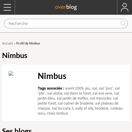
Profil de Nimbus
Accueil
»
Nimbus
Nimbus
Tags associés :
avent 2009
,
jeu
,
sal
,
sal "pso"
,
sal
"pte"
,
sal aloha
,
sal dans la foret
,
sal eve reve
,
sal
jardin bleu
,
sal jardin de trefles
,
sal messidor
,
sal
petite foret
,
sal cahier de broderie
,
sal plateau de
maryse
,
sal toccata 3
,
sally et elly
,
broderie
,
cadeau
recu
,
chez.nimbus
Ses blogs