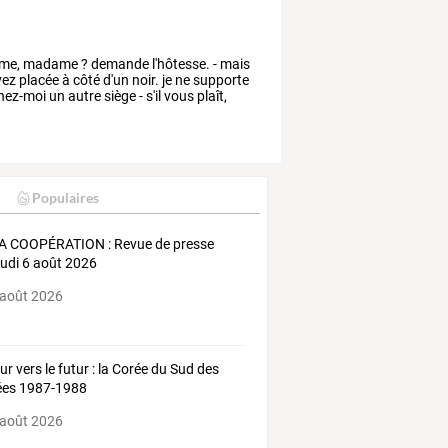
me,
madame
?
demande
l'hôtesse.
-
mais
vez
placée
à
côté
d'un
noir.
je
ne
supporte
nez-moi
un
autre
siège
-
s'il
vous
plaît,
Populaires
 COOPÉRATION : Revue de presse
eudi 6 août 2026
 août 2026
ur vers le futur : la Corée du Sud des
ées 1987-1988
 août 2026