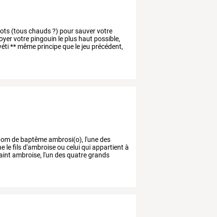
ots
(tous
chauds
?)
pour
sauver
votre
oyer
votre
pingouin
le
plus
haut
possible,
éti
**
même
principe
que
le
jeu
précédent,
nom
de
baptême
ambrosi(o),
l'une
des
ne
le
fils
d'ambroise
ou
celui
qui
appartient
à
aint
ambroise,
l'un
des
quatre
grands