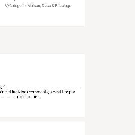
Categorie :
Maison, Déco & Bricolage
er)
-------------------------------------------------------------
lène
et
ludivine
(comment
ça
c'est
tiré
par
--------------
mr
et
mme
…