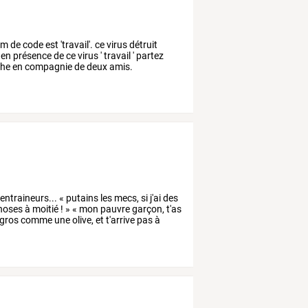
om
de
code
est
'travail'.
ce
virus
détruit
en
présence
de
ce
virus
'
travail
'
partez
che
en
compagnie
de
deux
amis.
entraineurs...
«
putains
les
mecs,
si
j'ai
des
hoses
à
moitié
!
»
«
mon
pauvre
garçon,
t'as
gros
comme
une
olive,
et
t'arrive
pas
à