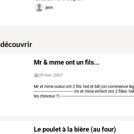
jiem
 découvrir
Mr & mme ont un fils...
29 nov. 2007
Mr
et
mme
oukoi
ont
2
fils:
ted
et
bill
(on
commence
lég
---------------------------------
mr
et
mme
enfant
ont
2
filles:
hé
les
cheveux
?)
-------------------------------------------------------------
Le poulet à la bière (au four)