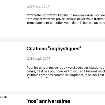
29 nov. 2007
******attention******
il
existe
un
nouveau
virus.
son
n
totalement
votre
vie
privée.
si
vous
devez
vous
trouver
immédiatement
et
rendez-vous
dans
le
bar
le
plus
pro
commandez
trois
…
Citations "rugbystiques"
11 sept. 2007
Pour
les
amoureux
de
rugby,
voici
quelques
citations
d'
demis,
c'est
pas
pour
que
les
trois-quarts
fassent
les
c
les
mains
grandes
comme
un
paquebot,
le
ballon
il
est
choper
un
gaillole
…
"nos" anniversaires