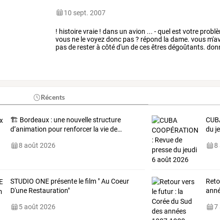
10 sept. 2007
!
histoire
vraie
!
dans
un
avion
...
-
quel
est
votre
problè
vous
ne
le
voyez
donc
pas
?
répond
la
dame.
vous
m'a
pas
de
rester
à
côté
d'un
de
ces
êtres
dégoûtants.
don
calmez-vous,
dit
l'hôtesse.
…
Récents
🏗️
Bordeaux
:
une
nouvelle
structure
CUBA
d’animation
pour
renforcer
la
vie
de
…
du j
8 août 2026
8
STUDIO ONE présente le film " Au Coeur
Reto
D'une Restauration"
ann
5 août 2026
7