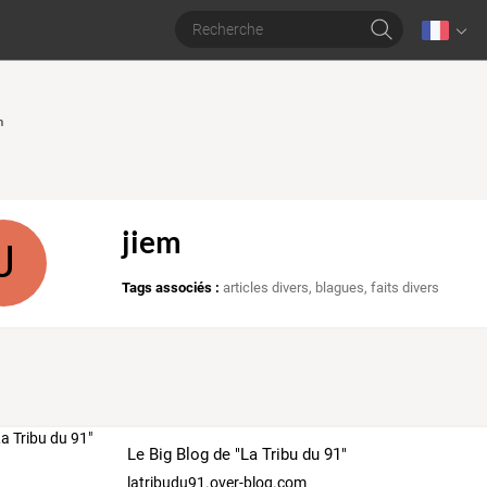
m
jiem
J
Tags associés :
articles divers
,
blagues
,
faits divers
Le Big Blog de "La Tribu du 91"
latribudu91.over-blog.com