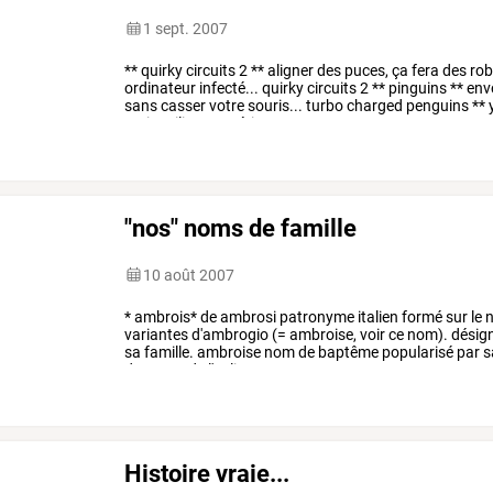
1 sept. 2007
**
quirky
circuits
2
**
aligner
des
puces,
ça
fera
des
rob
ordinateur
infecté...
quirky
circuits
2
**
pinguins
**
env
sans
casser
votre
souris...
turbo
charged
penguins
**
y
mais
utiliser
un
yéti
…
"nos" noms de famille
10 août 2007
*
ambrois*
de
ambrosi
patronyme
italien
formé
sur
le
variantes
d'ambrogio
(=
ambroise,
voir
ce
nom).
désig
sa
famille.
ambroise
nom
de
baptême
popularisé
par
s
docteurs
de
l'eglise.
…
Histoire vraie...