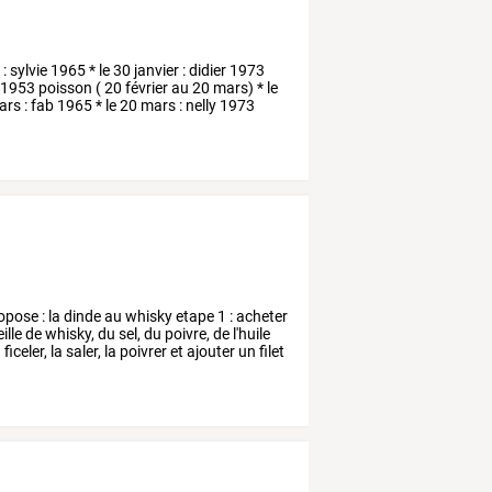
r
:
sylvie
1965
*
le
30
janvier
:
didier
1973
1953
poisson
(
20
février
au
20
mars)
*
le
ars
:
fab
1965
*
le
20
mars
:
nelly
1973
opose
:
la
dinde
au
whisky
etape
1
:
acheter
ille
de
whisky,
du
sel,
du
poivre,
de
l'huile
a
ficeler,
la
saler,
la
poivrer
et
ajouter
un
filet