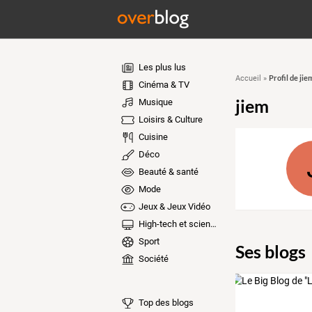
Les plus lus
Profil de jie
Accueil
»
Cinéma & TV
jiem
Musique
Loisirs & Culture
Cuisine
Déco
Beauté & santé
Mode
Jeux & Jeux Vidéo
High-tech et sciences
Sport
Ses blogs
Société
Top des blogs