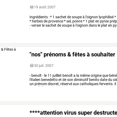
19 août 2007
Ingrédients
:
*
1
sachet
de
soupe
à
l'oignon
lyophilisé
*
*
herbes
de
provence
*
sel,
poivre
*
1
plat
en
pyrex
prép
-
verser
le
sachet
de
soupe
à
l'oignon
dans
le
plat
en
py
les
…
"nos" prénoms & fêtes à souhaiter
30 juil. 2007
-
benoît
-
le
11
juilllet
benoît
a
la
même
origine
que
béné
l'italien
benedetto
et
de
son
diminutif
benito
date
du
xii
un
prénom
discret,
réservé
aux
catholiques
fervents.
il
xxe
siècle
et
…
****attention virus super destructe