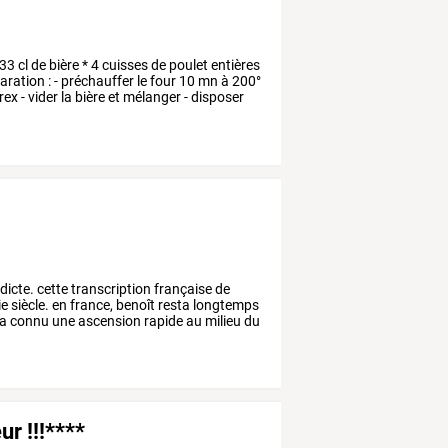
33
cl
de
bière
*
4
cuisses
de
poulet
entières
aration
:
-
préchauffer
le
four
10
mn
à
200°
rex
-
vider
la
bière
et
mélanger
-
disposer
dicte.
cette
transcription
française
de
ie
siècle.
en
france,
benoît
resta
longtemps
a
connu
une
ascension
rapide
au
milieu
du
ur !!!****