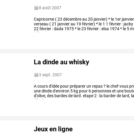
8 août 2007
Capricorne
(
23
décembre
au
20
janvier)
*
le
1er
janvie
verseau
(
21
janvier
au
19
février)
*
le
1
1
février
:
jacky
22
février
:
dada
1975
*
le
23
février
:
elsa
1974
*
le
5
m
bêlier
(
…
La dinde au whisky
3 sept. 2007
A
cours
d'idée
pour
préparer
un
repas
?
le
chef
vous
pr
une
dinde
d'environ
5
kg
pour
6
personnes
et
une
boute
d'olive,
des
bardes
de
lard.
etape
2
:
la
barder
de
lard,
l
d'huile
…
Jeux en ligne