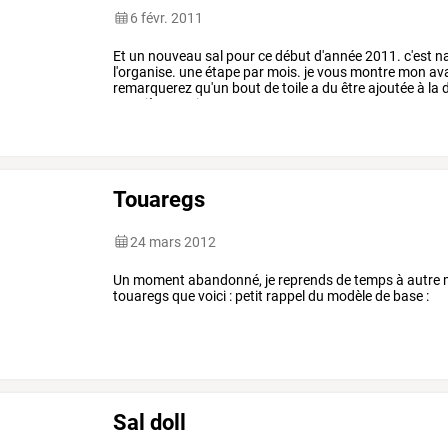
6 févr. 2011
Et
un
nouveau
sal
pour
ce
début
d'année
2011.
c'est
na
l'organise.
une
étape
par
mois.
je
vous
montre
mon
av
remarquerez
qu'un
bout
de
toile
a
du
être
ajoutée
à
la
d
première
partie
et
…
Touaregs
24 mars 2012
Un moment abandonné, je reprends de temps à autre m
touaregs que voici : petit rappel du modèle de base :
Sal doll