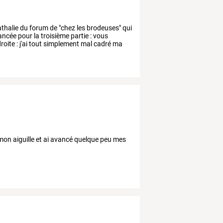
thalie
du
forum
de
"chez
les
brodeuses"
qui
ancée
pour
la
troisième
partie
:
vous
roite
:
j'ai
tout
simplement
mal
cadré
ma
on aiguille et ai avancé quelque peu mes