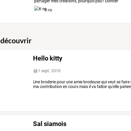
partager
mes
créations,
pourquoi
pas?
Donner
des
…
K-ro
 découvrir
Hello kitty
1 sept. 2010
Une broderie pour une amie brodeuse qui veut se faire un
ma contribution en cours mais il va falloir qu'elle patie
Sal siamois