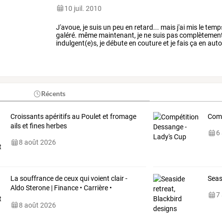
10 juil. 2010
J'avoue,
je
suis
un
peu
en
retard...
mais
j'ai
mis
le
temp
galéré.
même
maintenant,
je
ne
suis
pas
complètemen
indulgent(e)s,
je
débute
en
couture
et
je
fais
ça
en
auto
deux
fois
que
mon
père
…
Récents
Croissants apéritifs au Poulet et fromage
Comp
ails et fines herbes
6
8 août 2026
La souffrance de ceux qui voient clair -
Seas
Aldo Sterone | Finance • Carrière •
7
Expatriation
8 août 2026