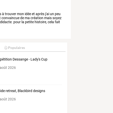
s
à
trouver
mon
idée
et
après
j'ai
un
peu
t
convaincue
de
ma
création
mais
soyez
didacte.
pour
la
petite
histoire,
cela
fait
Populaires
étition Dessange - Lady's Cup
 août 2026
ide retreat, Blackbird designs
 août 2026