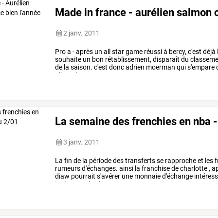
Made in france - aurélien salmon
2 janv. 2011
Pro
a
-
après
un
all
star
game
réussi
à
bercy,
c'est
déjà
souhaite
un
bon
rétablissement,
disparaît
du
classeme
de
la
saison.
c'est
donc
adrien
moerman
qui
s'empare
albicy.
le
…
La semaine des frenchies en nba 
3 janv. 2011
La
fin
de
la
période
des
transferts
se
rapproche
et
les
f
rumeurs
d'échanges.
ainsi
la
franchise
de
charlotte
,
ap
diaw
pourrait
s'avérer
une
monnaie
d'échange
intéres
jordan.
après
deux
…