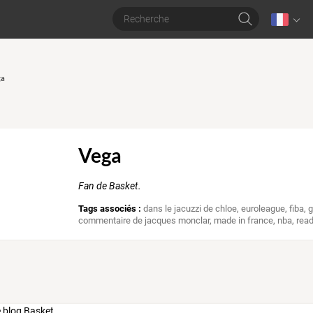
ga
Vega
Fan de Basket.
Tags associés :
dans le jacuzzi de chloe
,
euroleague
,
fiba
,
g
commentaire de jacques monclar
,
made in france
,
nba
,
read