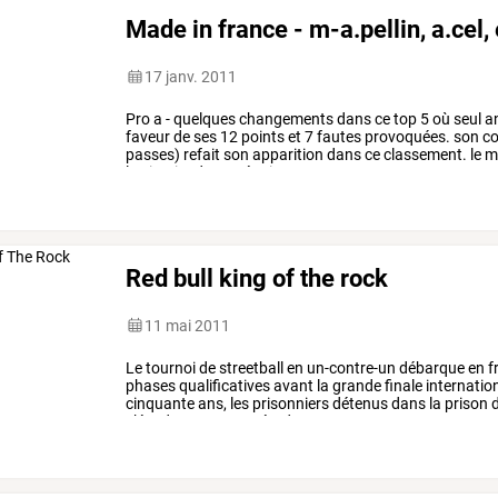
Made in france - m-a.pellin, a.cel
17 janv. 2011
Pro
a
-
quelques
changements
dans
ce
top
5
où
seul
an
faveur
de
ses
12
points
et
7
fautes
provoquées.
son
co
passes)
refait
son
apparition
dans
ce
classement.
le
m
la
victoire
de
son
équipe
…
Red bull king of the rock
11 mai 2011
Le
tournoi
de
streetball
en
un-contre-un
débarque
en
f
phases
qualificatives
avant
la
grande
finale
internatio
cinquante
ans,
les
prisonniers
détenus
dans
la
prison
d
s’évader…
cette
année,
des
…