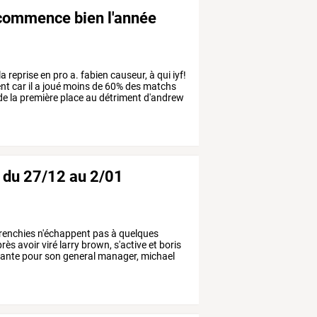
 commence bien l'année
la
reprise
en
pro
a.
fabien
causeur,
à
qui
iyf!
nt
car
il
a
joué
moins
de
60%
des
matchs
de
la
première
place
au
détriment
d'andrew
- du 27/12 au 2/01
renchies
n'échappent
pas
à
quelques
rès
avoir
viré
larry
brown,
s'active
et
boris
sante
pour
son
general
manager,
michael