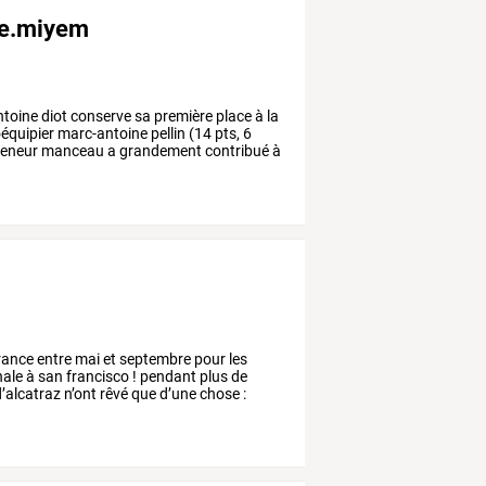
, e.miyem
toine
diot
conserve
sa
première
place
à
la
équipier
marc-antoine
pellin
(14
pts,
6
eneur
manceau
a
grandement
contribué
à
rance
entre
mai
et
septembre
pour
les
nale
à
san
francisco
!
pendant
plus
de
’alcatraz
n’ont
rêvé
que
d’une
chose
: