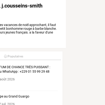
t, j.cousseins-smith
les
vacances
de
noël
approchant,
il
faut
etit
bonhomme
rouge
à
barbe
blanche.
eurs
jeunes
français.
a
la
faveur
d'une
Populaires
FUM DE CHANCE TRÈS PUISSANT :
ou WhatsApp : +229 01 55 99 29 48
 août 2026
pe au Grand Guargo
 juil. 2026