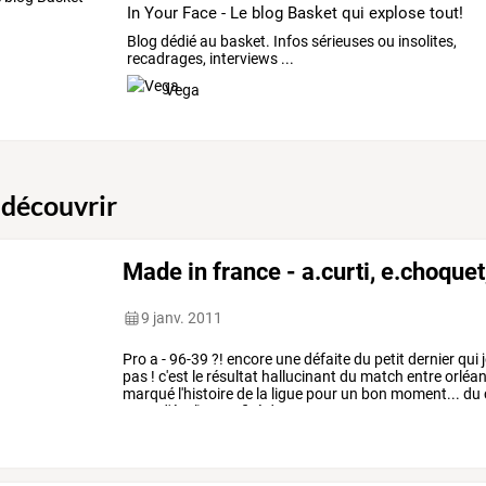
In Your Face - Le blog Basket qui explose tout!
Blog dédié au basket. Infos sérieuses ou insolites,
recadrages, interviews ...
Vega
 découvrir
Made in france - a.curti, e.choque
9 janv. 2011
Pro
a
-
96-39
?!
encore
une
défaite
du
petit
dernier
qui
pas
!
c'est
le
résultat
hallucinant
du
match
entre
orléa
marqué
l'histoire
de
la
ligue
pour
un
bon
moment...
du
et
19
d'éval)
a
profité
de
cette
…