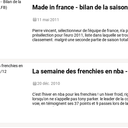
Made in france - bilan de la saison
11 mai 2011
Pierre
vincent,
sélectionneur
de
l'équipe
de
france,
n'a
p
présélection
pour
l'euro
2011,
liste
dans
laquelle
se
tro
classement.
malgré
une
seconde
partie
de
saison
tota
ana
…
La semaine des frenchies en nba 
20 déc. 2010
C'est
l'hiver
en
nba
pour
les
frenchies
!
un
hiver
froid,
ri
lorsqu'on
ne
s'appelle
pas
tony
parker.
le
leader
de
la
c
voie,
en
témoignent
ses
37
points
et
9
passes
lors
de
l
en
mesure
de
…