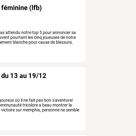
 féminine (lfb)
as
attendu
notre
top
5
pour
annoncer
sa
uvent
pourtant
les
cinq
joueuses
de
notre
lement
blanche
pour
cause
de
blessure,
- du 13 au 19/12
goureux
où
il
ne
fait
pas
bon
s'aventurer
ommunauté
tricolore
a
beau
montrer
la
a
victoire
sur
memphis,
personne
ne
semble