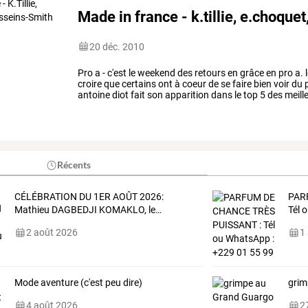
Made in france - k.tillie, e.choque
20 déc. 2010
Pro
a
-
c'est
le
weekend
des
retours
en
grâce
en
pro
a.
croire
que
certains
ont
à
coeur
de
se
faire
bien
voir
du
p
antoine
diot
fait
son
apparition
dans
le
top
5
des
meill
prestation
digne
de
son
rang
(11
…
Récents
CÉLÉBRATION
DU
1ER
AOÛT
2026:
PAR
Mathieu
DAGBEDJI
KOMAKLO,
le
…
Tél 
2 août 2026
1
Mode aventure (c'est peu dire)
grim
4 août 2026
27