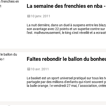
La semaine des frenchies en nba -
10 janv. 2011
La
nuit
dernière,
dans
un
duel
à
suspens
entre
les
blaz
son
avantage
avec
22
points
et
un
superbe
contre
sur
l'est.
malheureusement,
le
king
s'est
réveillé
et
a
ecrasé
avant
de
…
Faîtes rebondir le ballon du bonhe
10 avr. 2011
Le
basket
est
un
sport
universel
pratiqué
sur
tous
les
t
partagée
par
des
millions
d'enfants
qui
n'ont
souvent
p
la
balle
orange.
l
e
vendredi
27
mai,
l
'association,
créé
son
premier
gala
en
…