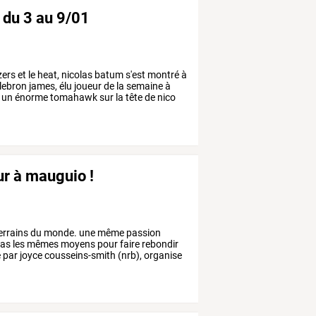
 du 3 au 9/01
zers
et
le
heat,
nicolas
batum
s'est
montré
à
lebron
james,
élu
joueur
de
la
semaine
à
un
énorme
tomahawk
sur
la
tête
de
nico
ur à mauguio !
errains
du
monde.
une
même
passion
as
les
mêmes
moyens
pour
faire
rebondir
e
par
joyce
cousseins-smith
(nrb),
organise