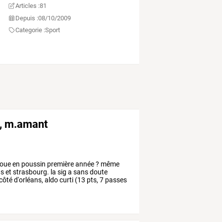
Articles :
81
Depuis :
08/10/2009
Categorie :
Sport
t, m.amant
joue
en
poussin
première
année
?
même
ns
et
strasbourg.
la
sig
a
sans
doute
côté
d'orléans,
aldo
curti
(13
pts,
7
passes