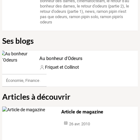
bonheur des dames
,
cinematocteam
,
le retour d'au
bonheur des dames
,
le retour d'odeurs (partie 2)
,
le
retour d'odeurs (partie 1)
,
news
,
ramon pipin n'est
pas que odeurs
,
ramon pipin solo
,
ramon pipin's
odeurs
Ses blogs
Au bonheur d'Odeurs
Friquet et Collinot
Économie, Finance & Droit
Articles à découvrir
Article de magazine
26 avr. 2010