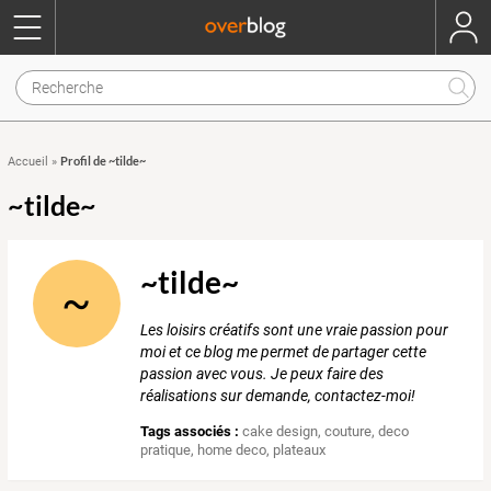
Profil de ~tilde~
Accueil
»
~tilde~
~tilde~
~
Les loisirs créatifs sont une vraie passion pour
moi et ce blog me permet de partager cette
passion avec vous. Je peux faire des
réalisations sur demande, contactez-moi!
Tags associés :
cake design
,
couture
,
deco
pratique
,
home deco
,
plateaux