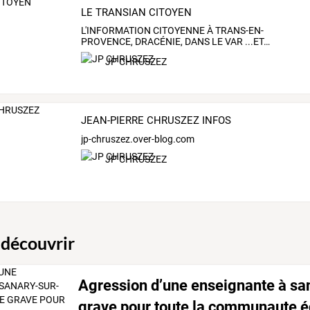
LE TRANSIAN CITOYEN
L'INFORMATION
CITOYENNE
À
TRANS-EN-
PROVENCE,
DRACÉNIE,
DANS
LE
VAR
...ET
…
JP CHRUSZEZ
JEAN-PIERRE CHRUSZEZ INFOS
jp-chruszez.over-blog.com
JP CHRUSZEZ
 découvrir
Agression d’une enseignante à san
grave pour toute la communaute é