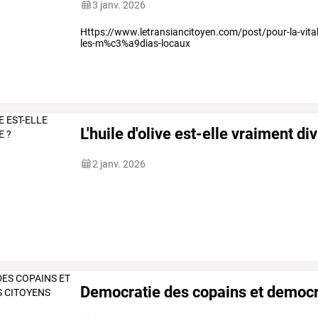
3 janv. 2026
Https://www.letransiancitoyen.com/post/pour-la-vita
les-m%c3%a9dias-locaux
L'huile d'olive est-elle vraiment di
2 janv. 2026
Democratie des copains et democr