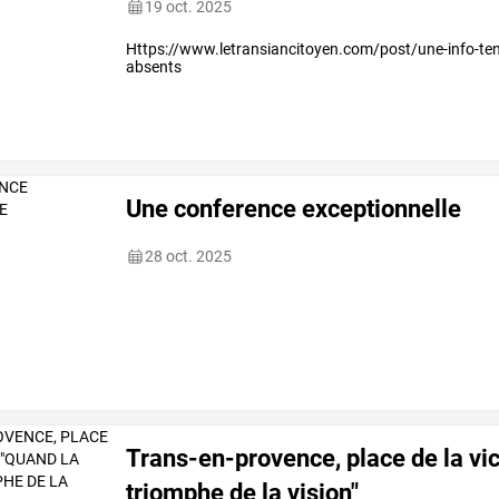
19 oct. 2025
Https://www.letransiancitoyen.com/post/une-info-te
absents
Une conference exceptionnelle
28 oct. 2025
Trans-en-provence, place de la vict
triomphe de la vision"