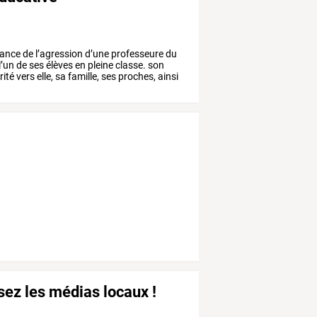
ance
de
l’agression
d’une
professeure
du
l’un
de
ses
élèves
en
pleine
classe.
son
rité
vers
elle,
sa
famille,
ses
proches,
ainsi
isez les médias locaux !