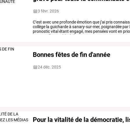
3 févr. 2026
C’est
avec
une
profonde
émotion
que
j’ai
pris
connaiss
collège
la
guicharde
à
sanary-sur-mer,
poignardée
par
pronostic
vital
étant
engagé,
mes
pensées
vont
en
prio
que
vers
l’ensemble
de
la
…
Bonnes fêtes de fin d'année
24 déc. 2025
Pour la vitalité de la démocratie, l