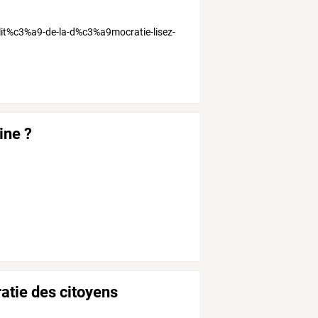
lit%c3%a9-de-la-d%c3%a9mocratie-lisez-
vine ?
atie des citoyens