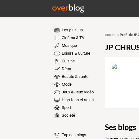
Les plus lus
Profil de J
Accueil
»
Cinéma & TV
JP CHRU
Musique
Loisirs & Culture
Cuisine
Déco
Beauté & santé
Mode
Jeux & Jeux Vidéo
High-tech et sciences
Sport
Société
Ses blogs
Top des blogs