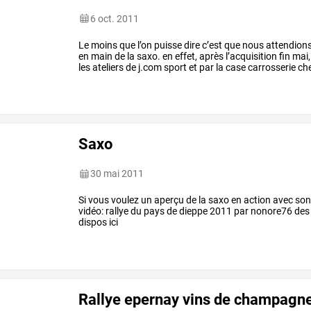
6 oct. 2011
Le
moins
que
l’on
puisse
dire
c’est
que
nous
attendion
en
main
de
la
saxo.
en
effet,
après
l’acquisition
fin
mai,
les
ateliers
de
j.com
sport
et
par
la
case
carrosserie
ch
pour
découvrir
la
…
Saxo
30 mai 2011
Si vous voulez un aperçu de la saxo en action avec son
vidéo: rallye du pays de dieppe 2011 par nonore76 d
dispos ici
Rallye epernay vins de champagn