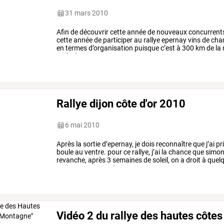
31 mars 2010
Afin
de
découvrir
cette
année
de
nouveaux
concurrent
cette
année
de
participer
au
rallye
epernay
vins
de
cha
en
termes
d’organisation
puisque
c’est
à
300
km
de
la
ends
de
suite,
nous
…
Rallye dijon côte d'or 2010
6 mai 2010
Après
la
sortie
d’epernay,
je
dois
reconnaître
que
j’ai
pr
boule
au
ventre.
pour
ce
rallye,
j’ai
la
chance
que
simo
revanche,
après
3
semaines
de
soleil,
on
a
droit
à
quel
vraiment
pas
vite
dans
…
Vidéo 2 du rallye des hautes côte