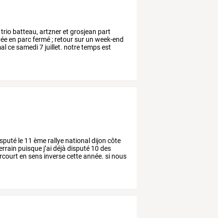
trio
batteau,
artzner
et
grosjean
part
vée
en
parc
fermé
;
retour
sur
un
week-end
al
ce
samedi
7
juillet.
notre
temps
est
sputé
le
11
ème
rallye
national
dijon
côte
errain
puisque
j’ai
déjà
disputé
10
des
rcourt
en
sens
inverse
cette
année.
si
nous