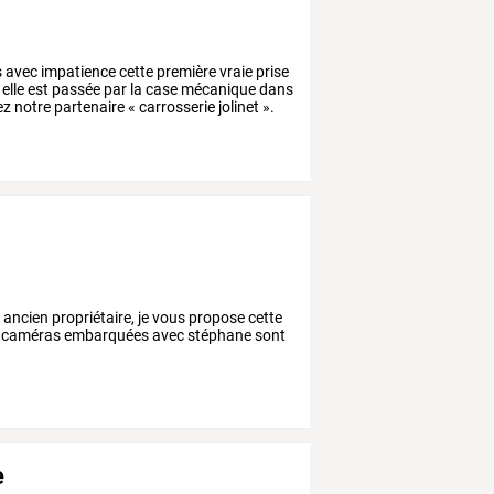
s
avec
impatience
cette
première
vraie
prise
elle
est
passée
par
la
case
mécanique
dans
ez
notre
partenaire
«
carrosserie
jolinet
».
 ancien propriétaire, je vous propose cette
es caméras embarquées avec stéphane sont
e