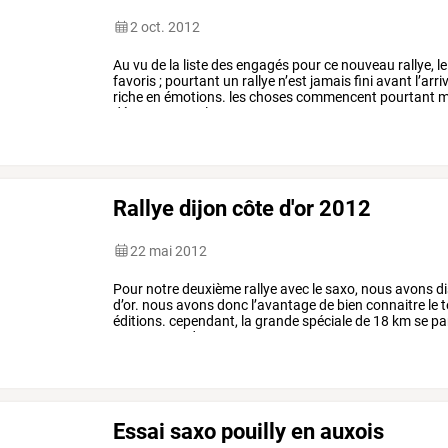
2 oct. 2012
Au
vu
de
la
liste
des
engagés
pour
ce
nouveau
rallye,
le
favoris
;
pourtant
un
rallye
n’est
jamais
fini
avant
l’arri
riche
en
émotions.
les
choses
commencent
pourtant
m
décevant
pour
le
1
…
Rallye dijon côte d'or 2012
22 mai 2012
Pour
notre
deuxième
rallye
avec
le
saxo,
nous
avons
di
d’or.
nous
avons
donc
l’avantage
de
bien
connaitre
le
t
éditions.
cependant,
la
grande
spéciale
de
18
km
se
pa
sommes
10
dans
…
Essai saxo pouilly en auxois