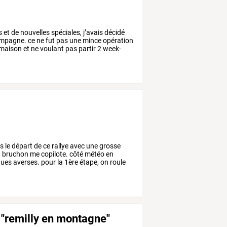
s
et
de
nouvelles
spéciales,
j’avais
décidé
mpagne.
ce
ne
fut
pas
une
mince
opération
maison
et
ne
voulant
pas
partir
2
week-
is
le
départ
de
ce
rallye
avec
une
grosse
n
bruchon
me
copilote.
côté
météo
en
ques
averses.
pour
la
1ère
étape,
on
roule
s "remilly en montagne"