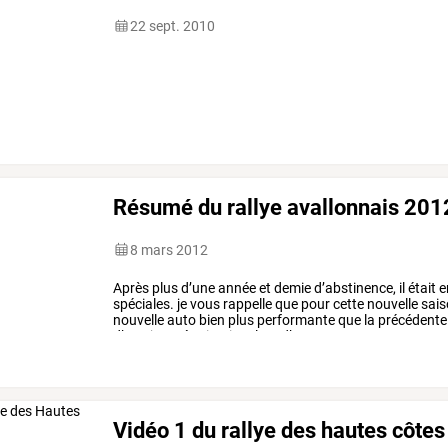
22 sept. 2010
Résumé du rallye avallonnais 201
8 mars 2012
Après
plus
d’une
année
et
demie
d’abstinence,
il
était
e
spéciales.
je
vous
rappelle
que
pour
cette
nouvelle
sais
nouvelle
auto
bien
plus
performante
que
la
précédente
d’une
journée
circuit
et
lors
d’une
…
Vidéo 1 du rallye des hautes côtes