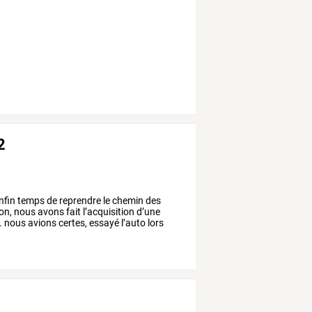
2
nfin
temps
de
reprendre
le
chemin
des
on,
nous
avons
fait
l’acquisition
d’une
.
nous
avions
certes,
essayé
l’auto
lors