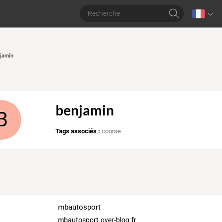
njamin
benjamin
B
Tags associés :
course
mbautosport
mbautosport.over-blog.fr