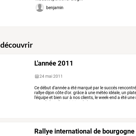
benjamin
 découvrir
L'année 2011
24 mai 2011
Ce
début
d'année
a
été
marqué
par
le
succés
rencontr
rallye
dijon
côte
d'or.
grâce
à
une
météo
idéale,
un
plat
l'équipe
et
bien
sur
à
nos
clients,
le
week-end
a
été
une
actualité
est
l'acquisition
de
la
…
Rallye international de bourgogne