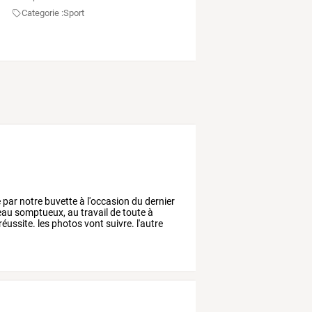
Categorie :
Sport
é
par
notre
buvette
à
l'occasion
du
dernier
eau
somptueux,
au
travail
de
toute
à
réussite.
les
photos
vont
suivre.
l'autre