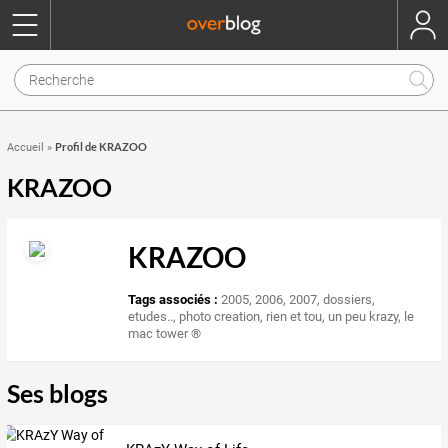
Profil de KRAZOO
Accueil
»
KRAZOO
KRAZOO
Tags associés :
2005
,
2006
,
2007
,
dossiers
,
etudes..
,
photo creation
,
rien et tou
,
un peu krazy
,
le
mac tower ®
Ses blogs