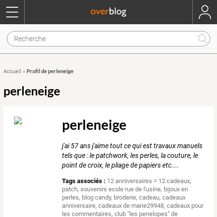
Profil de perleneige
Accueil
»
perleneige
perleneige
j'ai 57 ans j'aime tout ce qui est travaux manuels
tels que : le patchwork, les perles, la couture, le
point de croix, le pliage de papiers etc....
Tags associés :
12 anniversaires = 12 cadeaux
,
patch
,
souvenirs ecole rue de l'usine
,
bijoux en
perles
,
blog candy
,
broderie
,
cadeau
,
cadeaux
anniversaire
,
cadeaux de marie29948
,
cadeaux pour
les commentaires
,
club "les penelopes" de