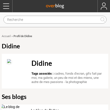
Profil de Didine
Accueil
»
Didine
Didine
Tags associés :
cadres
,
fonds d'ecran
,
gifs fait par
moi
,
ma galerie
,
un peu de moi et des miens
,
une
autre de mes passions - la photographie
Ses blogs