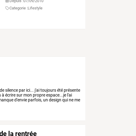
Depuis :
07/09/2010
Categorie :
Lifestyle
de
silence
par
ici...
j'ai
toujours
été
présente
s
à
écrire
sur
mon
propre
espace...je
l'ai
anque
d'envie
parfois,
un
design
qui
ne
me
e la rentrée