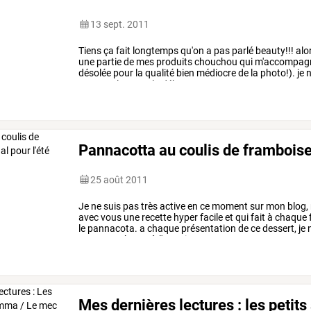
13 sept. 2011
Tiens
ça
fait
longtemps
qu'on
a
pas
parlé
beauty!!!
alo
une
partie
de
mes
produits
chouchou
qui
m'accompag
désolée
pour
la
qualité
bien
médiocre
de
la
photo!).
je
n
gommer
la
peau,
la
débarrasser
…
Pannacotta au coulis de framboise 
25 août 2011
Je
ne
suis
pas
très
active
en
ce
moment
sur
mon
blog,
avec
vous
une
recette
hyper
facile
et
qui
fait
à
chaque
le
pannacota.
a
chaque
présentation
de
ce
dessert,
je
n
pourtant
photos
à
l'appui,
…
Mes dernières lectures : les petit