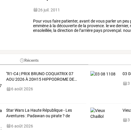
26 juil. 2011
Pour
vous
faire
patienter,
avant
de
vous
parler
un
peu
emmène
à
la
découverte
de
la
provence.
le
we
dernier,
ensoleillée,
la
direction
de
l’arrière
pays
provençal.
nou
alpes
…
Récents
"R1-C4
|
PRIX
BRUNO
COQUATRIX
07
03 0
AOU
2026
À
20H15
HIPPODROME
DE
…
3
6 août 2026
Star
Wars
La
Haute
République
-
Les
Vieu
Aventures
:
Padawan
ou
pirate
?
de
3
Daniel
…
6 août 2026