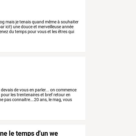
log
mais
je
tenais
quand
même
à
souhaiter
ar
ici!)
une
douce
et
merveilleuse
année
enez
du
temps
pour
vous
et
les
êtres
qui
e
devais
de
vous
en
parler...
on
commence
e
pour
les
trentenaires
et
bref
retour
en
ne
pas
connaitre….20
ans,
le
mag,
vous
ne le temps d'un we