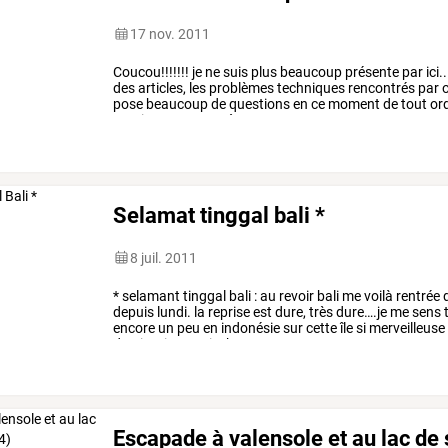
17 nov. 2011
Coucou!!!!!!!
je
ne
suis
plus
beaucoup
présente
par
ici.
des
articles,
les
problèmes
techniques
rencontrés
par
o
pose
beaucoup
de
questions
en
ce
moment
de
tout
or
continuera
ou
pas
à
…
Selamat tinggal bali *
8 juil. 2011
*
selamant
tinggal
bali
:
au
revoir
bali
me
voilà
rentrée
depuis
lundi.
la
reprise
est
dure,
très
dure….je
me
sens
encore
un
peu
en
indonésie
sur
cette
île
si
merveilleuse
destinations
qui
m’a
…
Escapade à valensole et au lac de 