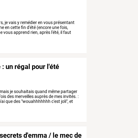
rs,
je
vais
y
remédier
en
vous
présentant
ne
en
cette
fin
d'été
(encore
une
fois,
e
vous
apprend
rien,
après
l'été,
il
faut
: un régal pour l'été
mais
je
souhaitais
quand
même
partager
fois
des
merveilles
auprès
de
mes
invités.
:
'ai
que
des
"wouahhhhhhh
c'est
joli",
et
s secrets d'emma / le mec de