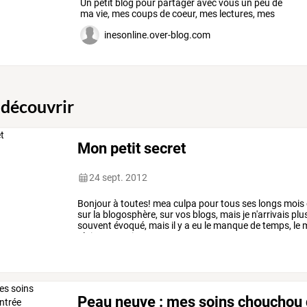
Un
petit
blog
pour
partager
avec
vous
un
peu
de
ma
vie,
mes
coups
de
coeur,
mes
lectures,
mes
recettes,
…
inesonline.over-blog.com
 découvrir
Mon petit secret
24 sept. 2012
Bonjour
à
toutes!
mea
culpa
pour
tous
ses
longs
mois
sur
la
blogosphère,
sur
vos
blogs,
mais
je
n'arrivais
plu
souvent
évoqué,
mais
il
y
a
eu
le
manque
de
temps,
le
m
plait
pas,
mais
pas
…
Peau neuve : mes soins chouchou d