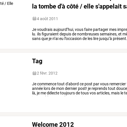
la tombe d'à côté / elle s'appelait 
4 août 2011
Je
voudrais
aujourd’hui,
vous
faire
partager
mes
impre
lu.
ils
figuraient
depuis
de
nombreuses
semaines,
et
m
sans
que
je
n’ai
eu
l’occasion
de
les
lire
jusqu’à
présent
parus
et
il
est
fort
…
Tag
2 févr. 2012
Je
commence
tout
d'abord
ce
post
par
vous
remercier
année
lors
de
mon
dernier
post!
je
reprends
tout
douc
là,
je
me
délecte
toujours
de
tous
vos
articles,
mais
le
t
inexorablement
et
la
motivation
et
…
Welcome 2012