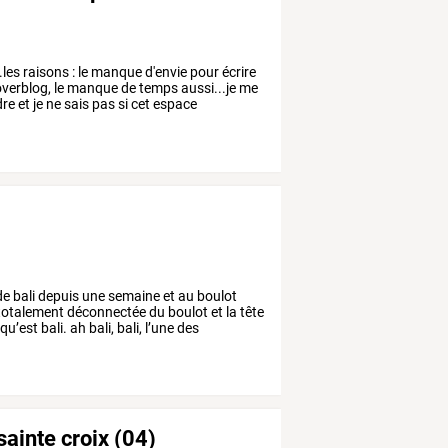
..les
raisons
:
le
manque
d'envie
pour
écrire
verblog,
le
manque
de
temps
aussi...je
me
dre
et
je
ne
sais
pas
si
cet
espace
de
bali
depuis
une
semaine
et
au
boulot
totalement
déconnectée
du
boulot
et
la
tête
qu’est
bali.
ah
bali,
bali,
l’une
des
sainte croix (04)