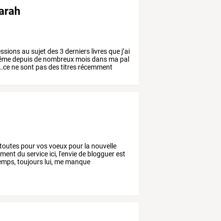
sarah
ssions
au
sujet
des
3
derniers
livres
que
j’ai
ême
depuis
de
nombreux
mois
dans
ma
pal
…ce
ne
sont
pas
des
titres
récemment
toutes
pour
vos
voeux
pour
la
nouvelle
ement
du
service
ici,
l'envie
de
blogguer
est
emps,
toujours
lui,
me
manque