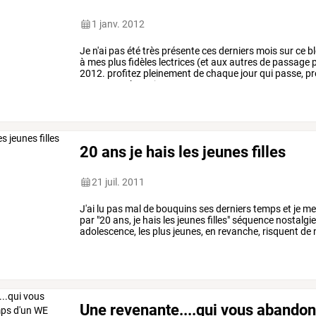
1 janv. 2012
Je
n'ai
pas
été
très
présente
ces
derniers
mois
sur
ce
b
à
mes
plus
fidèles
lectrices
(et
aux
autres
de
passage
p
2012.
profitez
pleinement
de
chaque
jour
qui
passe,
pr
vous
sont
chers.
je
vous
…
20 ans je hais les jeunes filles
21 juil. 2011
J'ai
lu
pas
mal
de
bouquins
ses
derniers
temps
et
je
m
par
"20
ans,
je
hais
les
jeunes
filles"
séquence
nostalgi
adolescence,
les
plus
jeunes,
en
revanche,
risquent
de
vous
souvenez
????
ce
…
Une revenante....qui vous abandon