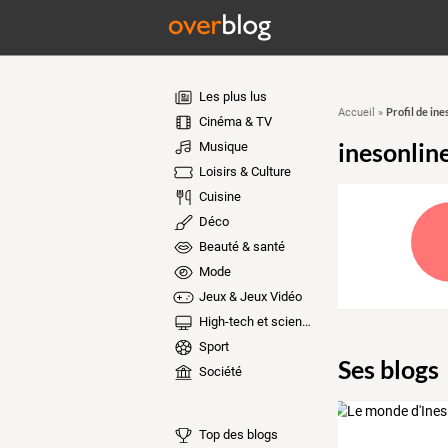
Les plus lus
Profil de in
Accueil
»
Cinéma & TV
inesonlin
Musique
Loisirs & Culture
Cuisine
Déco
Beauté & santé
Mode
Jeux & Jeux Vidéo
High-tech et sciences
Sport
Ses blogs
Société
Top des blogs