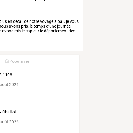
plus
en
détail
de
notre
voyage
à
bali,
je
vous
nous
avons
pris,
le
temps
d’une
journée
s
avons
mis
le
cap
sur
le
département
des
Populaires
8 1108
 août 2026
x Chaillol
 août 2026