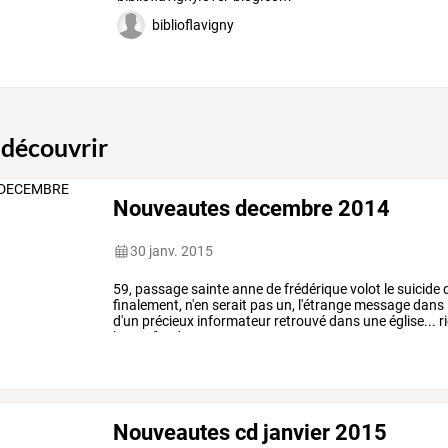
biblioflavigny
 découvrir
Nouveautes decembre 2014
30 janv. 2015
59,
passage
sainte
anne
de
frédérique
volot
le
suicide
finalement,
n'en
serait
pas
un,
l'étrange
message
dans
d'un
précieux
informateur
retrouvé
dans
une
église...
r
bonnefond
…
Nouveautes cd janvier 2015