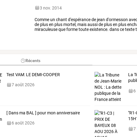
3 nov. 2014
Comme
un
chant
d'espérance
de
jean
d'ormesson
ave
de
plus
en
plus
mortel,
mais
aussi
de
plus
en
plus
ench
miraculeuse
que
forme
toute
existence.
dans
ce
texte
t
discours
introspectif,
qui
…
Récents
Test VAM: LE DEMI-COOPER
La
T
publ
7 août 2026
som
6
[ Dans ma BAL ] pour mon anniversaire
"R1-
15H
6 août 2026
7