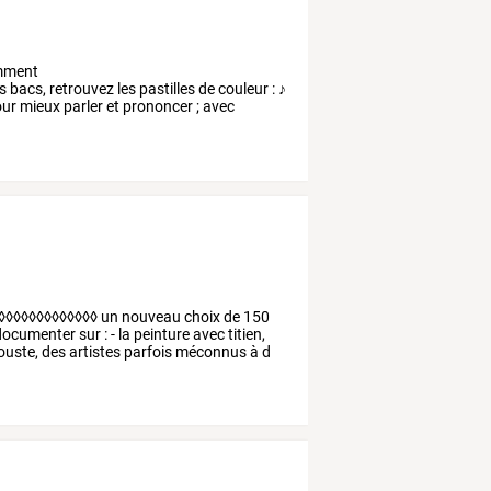
mment
s
bacs,
retrouvez
les
pastilles
de
couleur
:
♪
ur
mieux
parler
et
prononcer
;
avec
◊◊◊◊◊◊◊◊◊◊◊◊◊ un nouveau choix de 150
cumenter sur : - la peinture avec titien,
rouste, des artistes parfois méconnus à d