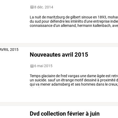
8 déc. 2014
La
nuit
de
maritzburg
de
gilbert
sinoue
en
1893,
moha
du
sud
pour
défendre
les
intérêts
d'une
entreprise
indi
connaissance
d'un
allemand,
hermann
kallenbach,
ave
hors
du
commun
par
…
Nouveautes avril 2015
6 mai 2015
Temps
glaciaire
de
fred
vargas
une
dame
âgée
est
ret
un
suicide.
sauf
un
étrange
motif
dessiné
à
proximité
d
qui
va
mener
adamsberg
et
ses
hommes
dans
le
creux
islande,
sur
un
…
Dvd collection février à juin