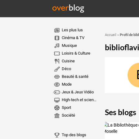
Les plus lus
Profil de bib
Accueil
»
Cinéma & TV
biblioflav
Musique
Loisirs & Culture
Cuisine
Déco
Beauté & santé
Mode
Jeux & Jeux Vidéo
High-tech et sciences
Sport
Ses blogs
Société
Top des blogs