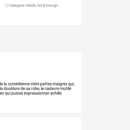
Categorie :
Mode, Art & Design
de
la
comédienne
mimi
pattes-maigres
qui,
la
doublure
de
sa
robe,
le
cadavre
mutilé
ien
qui
puisse
impressionner
achille