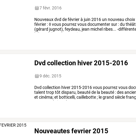
7 févr. 2016
Nouveaux
dvd
de
février
à
juin
2016
un
nouveau
choix
février
:
◊
vous
pourrez
vous
documenter
sur
:
du
théât
(gérard
jugnot),
feydeau,
jean
michel
ribes...
-différent
lalique:
bijoux,
brancusi:
…
Dvd collection hiver 2015-2016
9 déc. 2015
Dvd
collection
hiver
2015-2016
vous
pourrez
vous
doc
talent
trop
tôt
disparu,
beauté
de
la
beauté
:
des
ancie
et
cinéma;
et
botticelli,
caillebotte
;
le
grand
siècle
franç
one+one
de
jean
luc
…
Nouveautes fevrier 2015