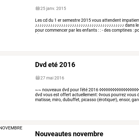
25 janv. 2015
Les
cd
du
1
er
semestre
2015
vous
attendent
impatie
♪♪♪♪♪♪♪♪♪♪♪♪♪♪♪♪♪♪♪♪♪♪♪♪♪♪♪♪♪♪♪♪♪♪♪♪♪♪♪♪♪
dans
le
pour
commencer
par
les
enfants
:
:
-
des
comptines
:
po
chansons
et
…
Dvd eté 2016
27 mai 2016
~~ nouveaux dvd pour l'été 2016 ◊◊◊◊◊◊◊◊◊◊◊◊◊◊◊◊◊◊
dvd vous est offert actuellement: ◊vous pourrez vous do
matisse, miro, dubuffet, picasso (érotique!), ensor, ga
Nouveautes novembre