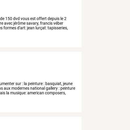
de
150
dvd
vous
est
offert
depuis
le
2
re
avec
jérôme
savary,
francis
véber
es
formes
d'art:
jean
lurçat:
tapisseries,
umenter
sur
:
la
peinture
:
basquiat,
jeune
ns
aux
modernes
national
gallery
:
peinture
ais
la
musique:
american
composers,