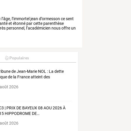
c
l’âge,
l’immortel
jean
d’ormesson
ce
sent
anté
et
étonné
par
cette
parenthèse
rès
personnel,
l’académicien
nous
offre
un
Populaires
ribune
de
Jean-Marie
NOL
:
La
dette
ique
de
la
France
atteint
des
mets
,
…
 août 2026
C3
|
PRIX
DE
BAYEUX
08
AOU
2026
À
15
HIPPODROME
DE
…
 août 2026