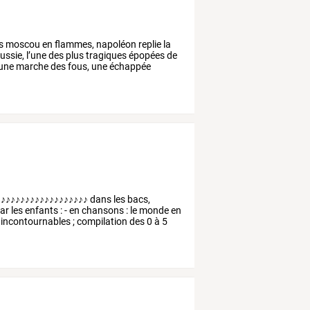
s
moscou
en
flammes,
napoléon
replie
la
ussie,
l’une
des
plus
tragiques
épopées
de
une
marche
des
fous,
une
échappée
♪♪♪♪♪♪♪♪♪♪♪♪♪♪♪♪♪♪♪ dans les bacs,
ar les enfants : - en chansons : le monde en
 incontournables ; compilation des 0 à 5