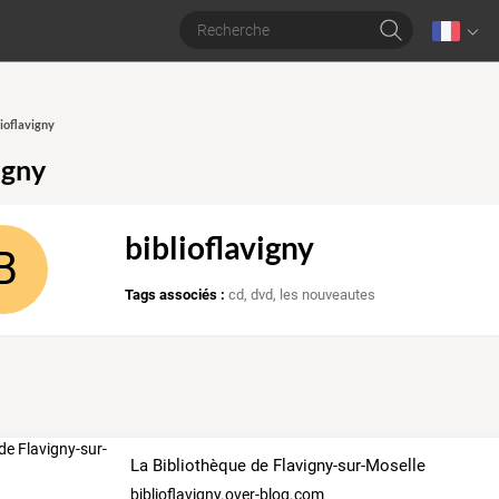
lioflavigny
igny
biblioflavigny
B
Tags associés :
cd
,
dvd
,
les nouveautes
La Bibliothèque de Flavigny-sur-Moselle
biblioflavigny.over-blog.com