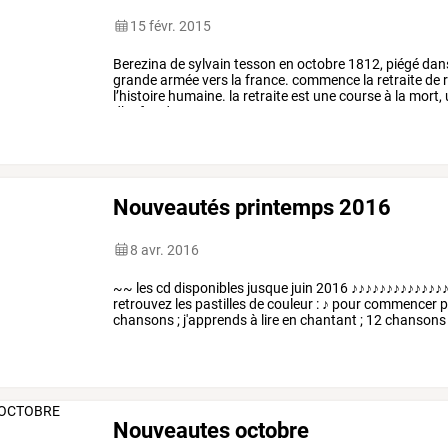
15 févr. 2015
Berezina
de
sylvain
tesson
en
octobre
1812,
piégé
dan
grande
armée
vers
la
france.
commence
la
retraite
de
r
l’histoire
humaine.
la
retraite
est
une
course
à
la
mort,
d’enfer.
deux
cents
ans
…
Nouveautés printemps 2016
8 avr. 2016
~~ les cd disponibles jusque juin 2016 ♪♪♪♪♪♪♪♪♪♪♪♪♪
retrouvez les pastilles de couleur : ♪ pour commencer p
chansons ; j'apprends à lire en chantant ; 12 chansons
Nouveautes octobre