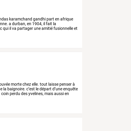
ndas
karamchand
gandhi
part
en
afrique
enne.
a
durban,
en
1904,
il
fait
la
c
qui
il
va
partager
une
amitié
fusionnelle
et
rouvée
morte
chez
elle.
tout
laisse
penser
à
e
la
baignoire.
c’est
le
départ
d’une
enquête
,
coin
perdu
des
yvelines,
mais
aussi
en