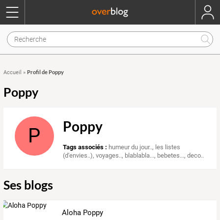
Profil de Poppy
Accueil
»
Poppy
Poppy
P
Tags associés :
humeur du jour..
,
les listes
(d'envies..)
,
voyages..
,
blablabla...
,
bebetes...
,
deco..
Ses blogs
Aloha Poppy