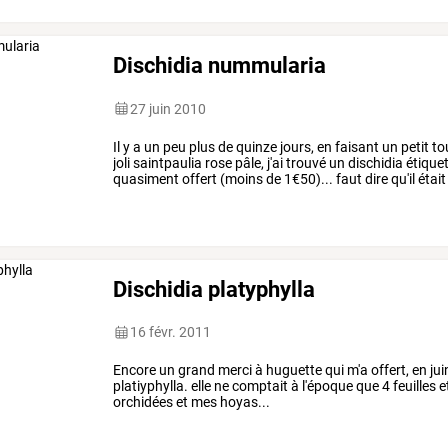
Dischidia nummularia
27 juin 2010
Il
y
a
un
peu
plus
de
quinze
jours,
en
faisant
un
petit
to
joli
saintpaulia
rose
pâle,
j'ai
trouvé
un
dischidia
étique
quasiment
offert
(moins
de
1€50)...
faut
dire
qu'il
était
non,
pas
le
…
Dischidia platyphylla
16 févr. 2011
Encore un grand merci à huguette qui m'a offert, en juin
platiyphylla. elle ne comptait à l'époque que 4 feuilles
orchidées et mes hoyas...