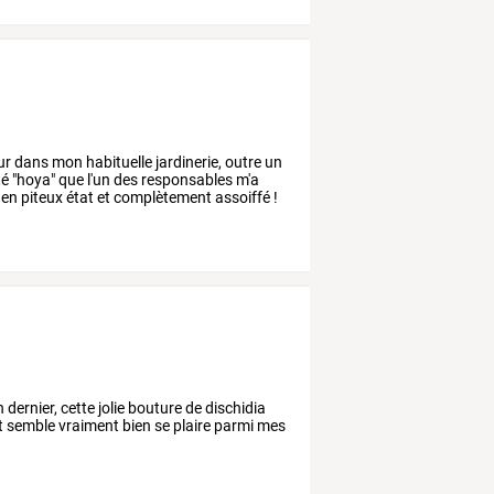
ur
dans
mon
habituelle
jardinerie,
outre
un
té
"hoya"
que
l'un
des
responsables
m'a
en
piteux
état
et
complètement
assoiffé
!
 dernier, cette jolie bouture de dischidia
 et semble vraiment bien se plaire parmi mes