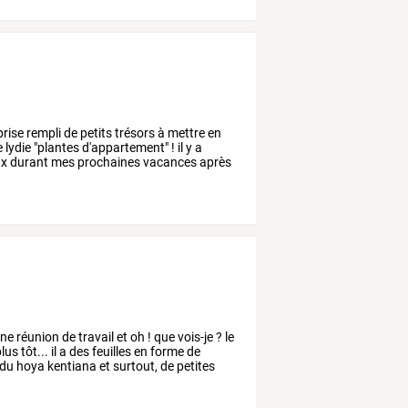
prise
rempli
de
petits
trésors
à
mettre
en
e
lydie
"plantes
d'appartement"
!
il
y
a
ux
durant
mes
prochaines
vacances
après
une
réunion
de
travail
et
oh
!
que
vois-je
?
le
lus
tôt...
il
a
des
feuilles
en
forme
de
du
hoya
kentiana
et
surtout,
de
petites