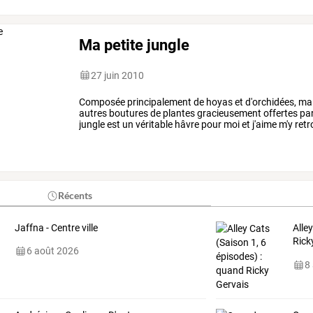
Ma petite jungle
27 juin 2010
Composée
principalement
de
hoyas
et
d'orchidées,
ma
autres
boutures
de
plantes
gracieusement
offertes
pa
jungle
est
un
véritable
hâvre
pour
moi
et
j'aime
m'y
retr
souhaite
une
excellente
fin
…
Récents
Jaffna - Centre ville
Alle
Rick
6 août 2026
erra
8