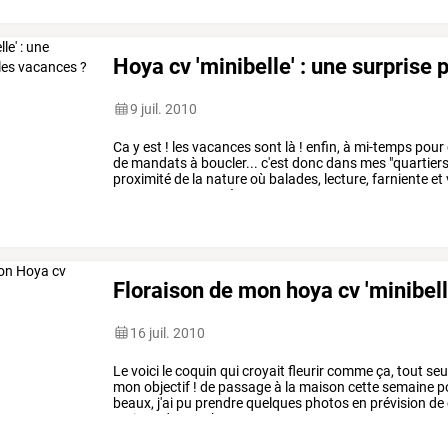
Hoya cv 'minibelle' : une surprise
9 juil. 2010
Ca
y
est
!
les
vacances
sont
là
!
enfin,
à
mi-temps
pour
de
mandats
à
boucler...
c'est
donc
dans
mes
"quartier
proximité
de
la
nature
où
balades,
lecture,
farniente
et
au
programme
après
…
Floraison de mon hoya cv 'minibell
16 juil. 2010
Le
voici
le
coquin
qui
croyait
fleurir
comme
ça,
tout
seu
mon
objectif
!
de
passage
à
la
maison
cette
semaine
p
beaux,
j'ai
pu
prendre
quelques
photos
en
prévision
de
maison
de
mon
hoya
…