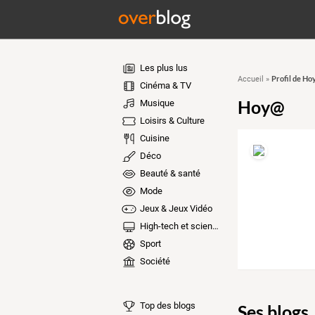
Les plus lus
Profil de H
Accueil
»
Cinéma & TV
Hoy@
Musique
Loisirs & Culture
Cuisine
Déco
Beauté & santé
Mode
Jeux & Jeux Vidéo
High-tech et sciences
Sport
Société
Top des blogs
Ses blogs