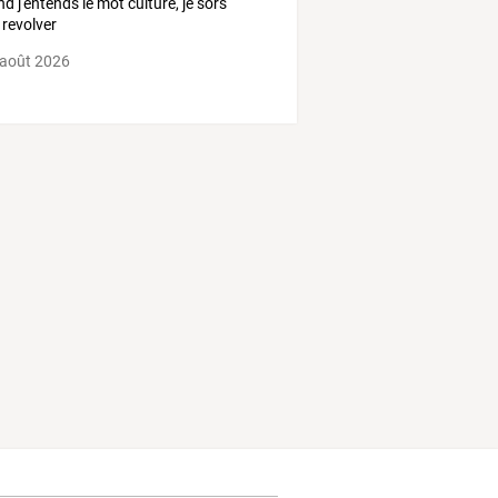
d j'entends le mot culture, je sors
revolver
 août 2026