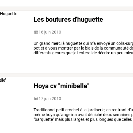
Les boutures d'huguette
16 juin 2010
Un
grand
merci
à
huguette
qui
m'a
envoyé
un
colis-sur
pot
et
à
vous
montrer
par
le
biais
de
la
communauté
d
différents
genres
que
je
tenterai
de
décrire
un
peu
mie
avoir
fait
quelques
recherches
…
Hoya cv "minibelle"
17 juin 2010
Traditionnel
petit
crochet
à
la
jardinerie,
en
rentrant
d'
même
hoya
qu'angelina
avait
déniché
deux
semaines
p
"barquette"
mais
plus
larges
et
plus
longues
que
celles
taches
gris
argent
qui
…