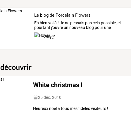
Le blog de Porcelain Flowers
Eh
bien
voilà
!
Je
ne
pensais
pas
cela
possible,
et
pourtant
j'ouvre
un
nouveau
blog
pour
une
nouvelle
…
Hoy@
 découvrir
White christmas !
25 déc. 2010
Heureux noël à tous mes fidèles visiteurs !