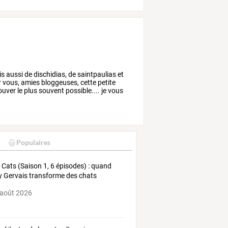
is
aussi
de
dischidias,
de
saintpaulias
et
r
vous,
amies
bloggeuses,
cette
petite
ouver
le
plus
souvent
possible....
je
vous
Populaires
y
Cats
(Saison
1,
6
épisodes)
:
quand
y
Gervais
transforme
des
chats
nts
…
 août 2026