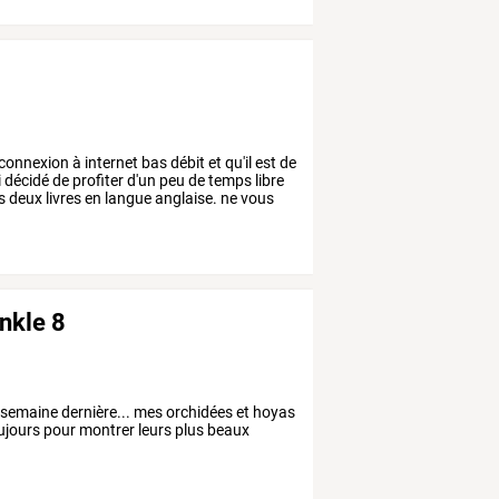
connexion
à
internet
bas
débit
et
qu'il
est
de
i
décidé
de
profiter
d'un
peu
de
temps
libre
s
deux
livres
en
langue
anglaise.
ne
vous
nkle 8
 semaine dernière... mes orchidées et hoyas
ujours pour montrer leurs plus beaux