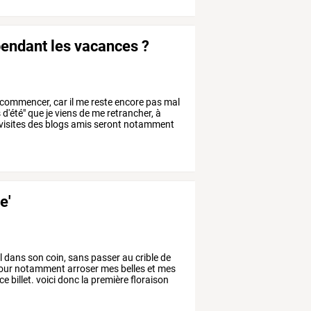
 pendant les vacances ?
commencer,
car
il
me
reste
encore
pas
mal
s
d'été"
que
je
viens
de
me
retrancher,
à
visites
des
blogs
amis
seront
notamment
e'
l
dans
son
coin,
sans
passer
au
crible
de
our
notamment
arroser
mes
belles
et
mes
ce
billet.
voici
donc
la
première
floraison