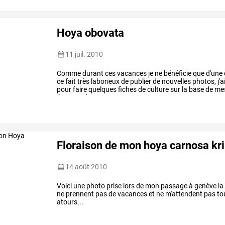
Hoya obovata
11 juil. 2010
Comme
durant
ces
vacances
je
ne
bénéficie
que
d'une
ce
fait
très
laborieux
de
publier
de
nouvelles
photos,
j'a
pour
faire
quelques
fiches
de
culture
sur
la
base
de
me
étonnez
donc
pas
…
Floraison de mon hoya carnosa kri
14 août 2010
Voici une photo prise lors de mon passage à genève la
ne prennent pas de vacances et ne m'attendent pas to
atours...