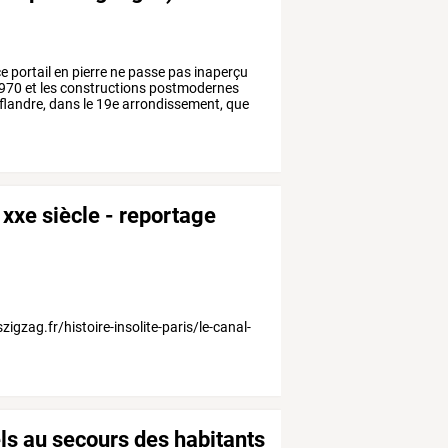
e
portail
en
pierre
ne
passe
pas
inaperçu
970
et
les
constructions
postmodernes
flandre,
dans
le
19e
arrondissement,
que
 xxe siècle - reportage
igzag.fr/histoire-insolite-paris/le-canal-
els au secours des habitants