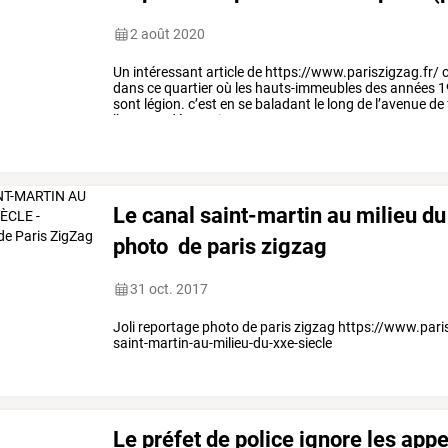
2 août 2020
Un
intéressant
article
de
https://www.pariszigzag.fr/
c
dans
ce
quartier
où
les
hauts-immeubles
des
années
1
sont
légion.
c’est
en
se
baladant
le
long
de
l’avenue
de
l’on
peut
découvrir
cette
porte
…
Le canal saint-martin au milieu du
photo de paris zigzag
31 oct. 2017
Joli reportage photo de paris zigzag https://www.parisz
saint-martin-au-milieu-du-xxe-siecle
Le préfet de police ignore les app