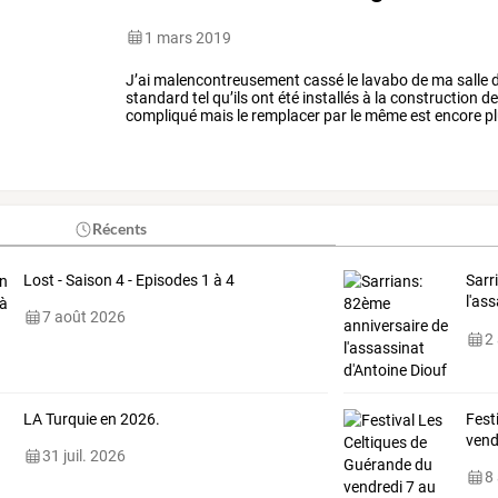
1 mars 2019
J’ai
malencontreusement
cassé
le
lavabo
de
ma
salle
standard
tel
qu’ils
ont
été
installés
à
la
construction
d
compliqué
mais
le
remplacer
par
le
même
est
encore
pl
colonne
de
support).
le
…
Récents
Lost - Saison 4 - Episodes 1 à 4
Sarr
l'as
7 août 2026
Dur
2
LA Turquie en 2026.
Fest
vend
31 juil. 2026
8