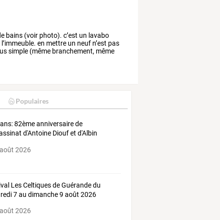
de
bains
(voir
photo).
c’est
un
lavabo
e
l’immeuble.
en
mettre
un
neuf
n’est
pas
us
simple
(même
branchement,
même
Populaires
ians: 82ème anniversaire de
sassinat d'Antoine Diouf et d'Albin
and
 août 2026
ival Les Celtiques de Guérande du
redi 7 au dimanche 9 août 2026
 août 2026