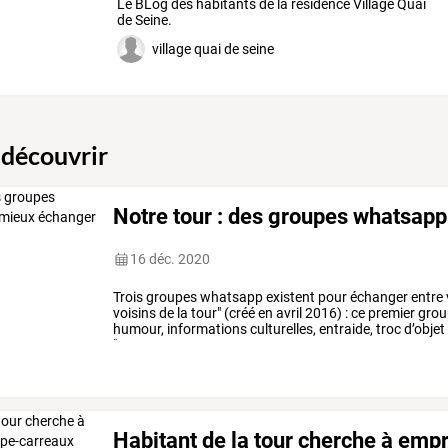
Le BLog des habitants de la résidence Village Quai
de Seine.
village quai de seine
 découvrir
Notre tour : des groupes whatsap
16 déc. 2020
Trois
groupes
whatsapp
existent
pour
échanger
entre
voisins
de
la
tour"
(créé
en
avril
2016)
:
ce
premier
grou
humour,
informations
culturelles,
entraide,
troc
d’objet
"notre
tour
-
…
Habitant de la tour cherche à emp