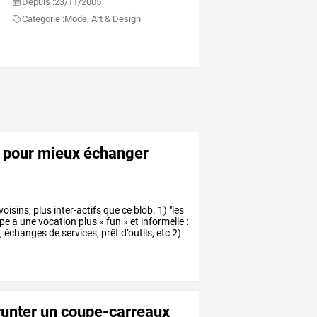
Depuis :
23/11/2005
Categorie :
Mode, Art & Design
p pour mieux échanger
voisins,
plus
inter-actifs
que
ce
blob.
1)
"les
pe
a
une
vocation
plus
«
fun
»
et
informelle
:
,
échanges
de
services,
prêt
d’outils,
etc
2)
runter un coupe-carreaux