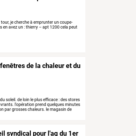
a tour, je cherche à emprunter un coupe-
s en avez un : thierry – apt 1200 cela peut
fenêtres de la chaleur et du
du
soleil.
de
loin
le
plus
efficace
:
des
stores
vrants.
l'opération
prend
quelques
minutes
on
par
grosses
chaleurs.
le
magasin
de
 syndical pour l'ag du 1er