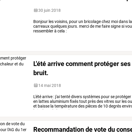
30 juin 2018
Bonjour les voisins, pour un bricolage chez moi dans l
carreaux quelques jours. merci de me faire signe si vou
ressembler à cela :
L'été arrive comment protéger ses 
bruit.
14 mai 2018
L'été
arrive
:
j'ai
tenté
divers
systèmes
pour
se
protéger
en
lattes
aluminium
fixés
tout
près
des
vitres
sur
les
ou
et
baisse
la
température
des
pièces
de
10
degrés
envir
bricolage
de
la
rue
de
…
Recommandation de vote du conseil