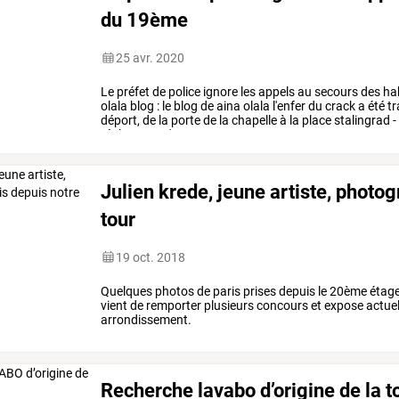
du 19ème
25 avr. 2020
Le
préfet
de
police
ignore
les
appels
au
secours
des
ha
olala
blog
:
le
blog
de
aina
olala
l'enfer
du
crack
a
été
tr
déport,
de
la
porte
de
la
chapelle
à
la
place
stalingrad
-
régler
et
ce
n'est
pas
en
…
Julien krede, jeune artiste, photo
tour
19 oct. 2018
Quelques photos de paris prises depuis le 20ème étage de
vient de remporter plusieurs concours et expose actu
arrondissement.
Recherche lavabo d’origine de la t