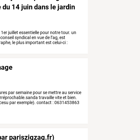
e du 14 juin dans le jardin
u
1er
juillet
essentielle
pour
notre
tour.
un
conseil
syndical
en
vue
de
l’ag,
est
raphe,
le
plus
important
est
celui-ci
:
nage
es par semaine pour se mettre au service
irréprochable.sanda travaille vite et bien.
ue cesu par exemple). contact : 0631453863
par pariszigzag.fr)