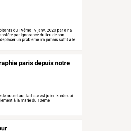
bitants
du
19ème
19
janv.
2020
par
aina
ansféré
par
ignorance
du
lieu
de
son
déplacer
un
problème
n’a
jamais
suffit
à
le
graphie paris depuis notre
 notre tour.l'artiste est julien krede qui
ellement à la marie du 10ème
our