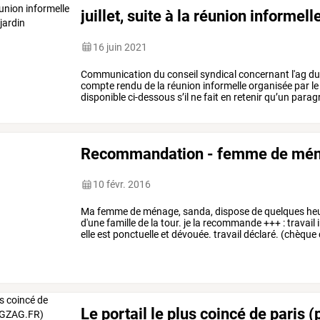
juillet, suite à la réunion informell
16 juin 2021
Communication
du
conseil
syndical
concernant
l'ag
d
compte
rendu
de
la
réunion
informelle
organisée
par
le
disponible
ci-dessous
s’il
ne
fait
en
retenir
qu’un
parag
attention
à
la
résolution
n°10
car
…
Recommandation - femme de mé
10 févr. 2016
Ma femme de ménage, sanda, dispose de quelques heur
d'une famille de la tour. je la recommande +++ : travail 
elle est ponctuelle et dévouée. travail déclaré. (chèq
Le portail le plus coincé de paris (