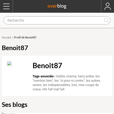
Profil de Benoit87
Accueil
»
Benoit87
Benoit87
Tags associés :
blabla cinema
,
harry potter
,
les
"mention bien"
,
les "ni pour ni contre"
,
les autres
series
,
les indispensables
,
lost
,
mes coups de
coeur
,
vite fait mal fait
Ses blogs