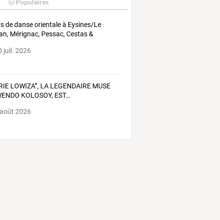
Populaires
s de danse orientale à Eysines/Le
lan, Mérignac, Pessac, Cestas &
nce
 juil. 2026
RIE
LOWIZA’’,
LA
LEGENDAIRE
MUSE
ENDO
KOLOSOY,
EST
…
 août 2026