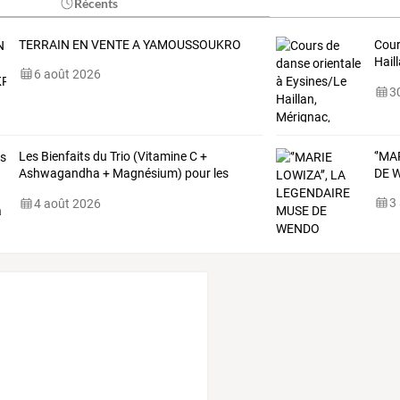
Récents
TERRAIN EN VENTE A YAMOUSSOUKRO
Cour
Hail
6 août 2026
Tale
30
Les Bienfaits du Trio (Vitamine C +
‘’MA
Ashwagandha + Magnésium) pour les
DE
W
Seniors
3
4 août 2026