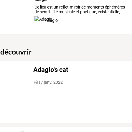
Ce
lieu
est
un
reflet-miroir
de
moments
éphémères
de
sensibilité
musicale
et
poétique,
existentielle,
…
Adagio
 découvrir
Adagio's cat
17 janv. 2022