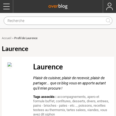
Profil de Laurence
Accueil
»
Laurence
Laurence
Plaisir de cuisiner, plaisir de recevoir, plaisir de
partager... que ce blog vous en apporte autant
qu'il m'en procure !
Tags associés :
accompagnements
,
apero et
formule buffet
,
confitures
,
desserts
,
divers
,
entrees
,
pains - brioches - pates - etc...
,
poissons
,
recettes
testees au thermomix
,
tartes salees
,
viandes
,
vous
avez dit siphon