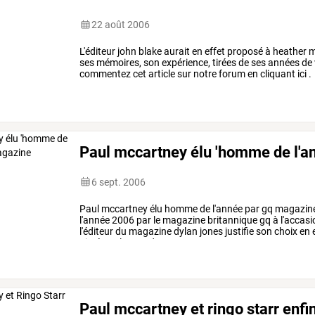
22 août 2006
L'éditeur john blake aurait en effet proposé à heather mi
ses mémoires, son expérience, tirées de ses années de
commentez cet article sur notre forum en cliquant ici .
Paul mccartney élu 'homme de l'a
6 sept. 2006
Paul
mccartney
élu
homme
de
l'année
par
gq
magazin
l'année
2006
par
le
magazine
britannique
gq
à
l'accasi
l'éditeur
du
magazine
dylan
jones
justifie
son
choix
en
aimé
par
le
grand
…
Paul mccartney et ringo starr enfin