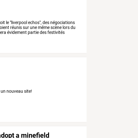
oit
le
"liverpool
echos",
des
négociations
oient
réunis
sur
une
même
scène
lors
du
era
évidement
partie
des
festivités
un nouveau site!
dopt a minefield