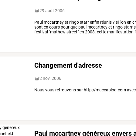
29 août 2006
Paul
mccartney
et
ringo
starr
enfin
réunis
?
si
l'on
en
cr
sont
en
cours
pour
que
paul
mccartney
et
ringo
starr
s
festival
"mathew
street"
en
2008.
cette
manifestation
f
organisées
pour
célébrer
…
Changement d'adresse
2 nov. 2006
Nous vous retrouvons sur http://maccablog.com avec 
Paul mccartney généreux envers a