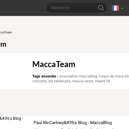
accaTeam
am
MaccaTeam
Tags associés :
association maccablog
,
coups de coeur etc
concerts
,
les tablatures
,
macca news
,
miami 05
Paul McCartney&#39;s Blog - MaccaBlog