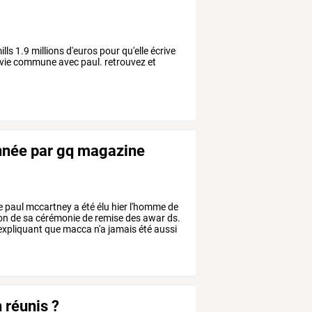
lls 1.9 millions d'euros pour qu'elle écrive
 vie commune avec paul. retrouvez et
nnée par gq magazine
e
paul
mccartney
a
été
élu
hier
l'homme
de
on
de
sa
cérémonie
de
remise
des
awar
ds.
expliquant
que
macca
n'a
jamais
été
aussi
 réunis ?