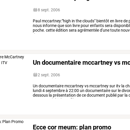
8 sept. 2006
Paul
mccartney:"high
in
the
clouds"
bientôt
en
livre
de
p
nous
informe
que
son
livre
pour
enfants
sera
disponibl
poche.
cette
édition
sera
agrémentée
d'une
toute
nouve
dessous.
nous
ne
…
Un documentaire mccartney vs mcc
2 sept. 2006
Un
documentaire
mccartney
vs
mccartney
sur
itv
la
ch
lundi
4
septembre
à
22:00
un
documentaire
sur
le
divo
dessous
la
présentation
de
ce
document
publié
par
la
c
mccartney's
high-profile
…
Ecce cor meum: plan promo