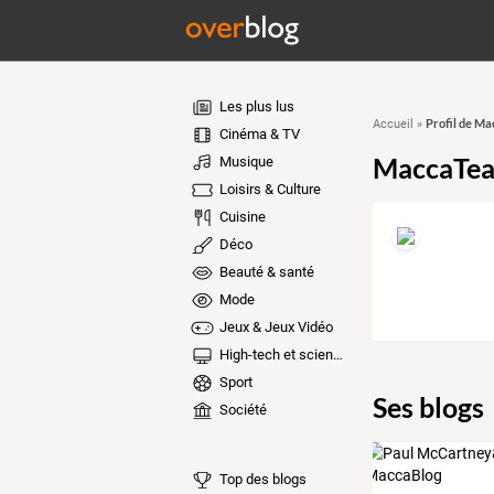
Les plus lus
Profil de M
Accueil
»
Cinéma & TV
MaccaTe
Musique
Loisirs & Culture
Cuisine
Déco
Beauté & santé
Mode
Jeux & Jeux Vidéo
High-tech et sciences
Sport
Ses blogs
Société
Top des blogs