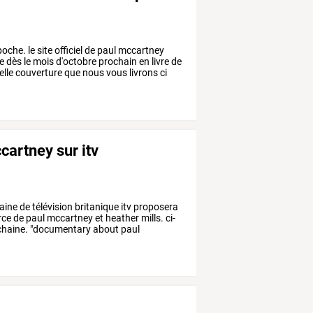
oche.
le
site
officiel
de
paul
mccartney
e
dès
le
mois
d'octobre
prochain
en
livre
de
lle
couverture
que
nous
vous
livrons
ci
artney sur itv
aine
de
télévision
britanique
itv
proposera
rce
de
paul
mccartney
et
heather
mills.
ci-
haine.
"documentary
about
paul