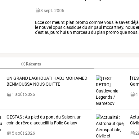
8 sept. 2006
Ecce
cor
meum:
plan
promo
comme
vous
le
savez
déjà
le
nouvel
opus
classique
du
sir
paul
mccartney.
nous
e
c'est
aujourd'hui
un
morceau
du
plan
promo
que
nous
proposons.
tv:
…
Récents
UN GRAND LAGHOUATI HADJ MOHAMED
[TES
BENMOUSSA NOUS QUITTE
Gam
1 août 2026
4
GESTAS : Au pied du pont du Saison, un
Actu
coin de rêve a accueilli la Folie Galaxy
Civil
5 août 2026
29