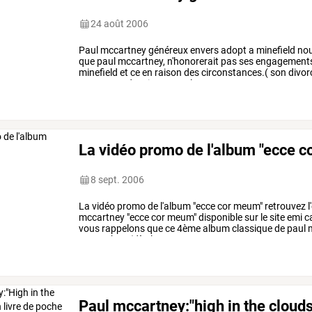
24 août 2006
Paul
mccartney
généreux
envers
adopt
a
minefield
no
que
paul
mccartney,
n'honorerait
pas
ses
engagement
minefield
et
ce
en
raison
des
circonstances.(
son
divor
mccartney
devait
assurer
le
…
La vidéo promo de l'album "ecce 
8 sept. 2006
La
vidéo
promo
de
l'album
"ecce
cor
meum"
retrouvez
l
mccartney
"ecce
cor
meum"
disponible
sur
le
site
emi
c
vous
rappelons
que
ce
4ème
album
classique
de
paul
m
septembre.
(dès
le
22
…
Paul mccartney:"high in the clouds