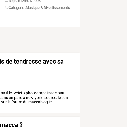
Depuis :
28/01/2005
Categorie :
Musique & Divertissements
s de tendresse avec sa
 fille. voici 3 photographies de paul
ans un parc à new-york. source: le sun
 sur le forum du maccablog ici
r macca ?