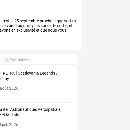
,
c'est
le
25
septembre
prochain
que
sortira
n
savons
toujours
plus
sur
cette
sortie,
et
avons
en
exclusivité
et
que
nous
vous
Populaires
T RETRO] Castlevania Legends /
eboy
 août 2026
alité : Astronautique, Aérospatiale,
e et Militaire
 juil. 2026