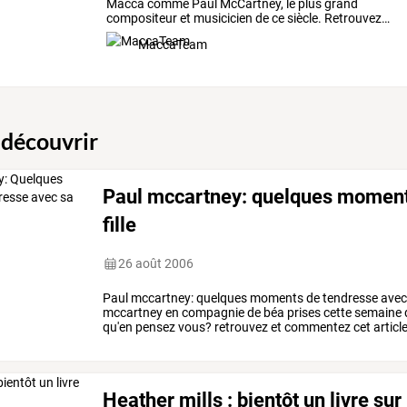
Macca
comme
Paul
McCartney,
le
plus
grand
compositeur
et
musicicien
de
ce
siècle.
Retrouvez
…
MaccaTeam
 découvrir
Paul mccartney: quelques moment
fille
26 août 2006
Paul mccartney: quelques moments de tendresse avec sa
mccartney en compagnie de béa prises cette semaine d
qu'en pensez vous? retrouvez et commentez cet article
Heather mills : bientôt un livre su