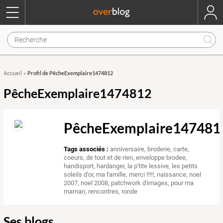
Profil de PêcheExemplaire1474812
Accueil
»
PêcheExemplaire1474812
PêcheExemplaire147481
Tags associés :
anniversaire
,
broderie
,
carte
,
coeurs
,
de tout et de rien
,
enveloppe brodee
,
handisport
,
hardanger
,
la p'tite lessive
,
les petits
soleils d'or
,
ma famille
,
merci !!!!!
,
naissance
,
noel
2007
,
noel 2008
,
patchwork d'images
,
pour ma
maman
,
rencontres
,
ronde
Ses blogs