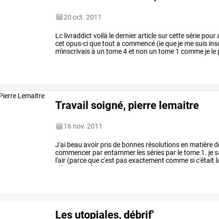
20 oct. 2011
Lc
livraddict
voilà
le
dernier
article
sur
cette
série
pour
cet
opus-ci
que
tout
a
commencé
(ie
que
je
me
suis
ins
m'inscrivais
à
un
tome
4
et
non
un
tome
1
comme
je
le
tomes
m'ont
…
Travail soigné, pierre lemaitre
16 nov. 2011
J'ai
beau
avoir
pris
de
bonnes
résolutions
en
matière
d
commencer
par
entammer
les
séries
par
le
tome
1.
je
s
l'air
(parce
que
c'est
pas
exactement
comme
si
c'était
l
n'étonnera
donc
personne
…
Les utopiales, débrif'