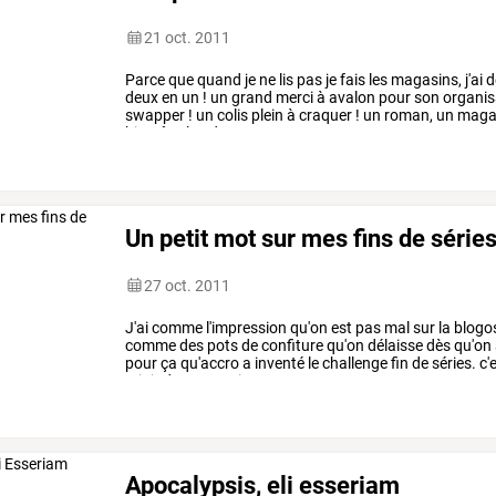
21 oct. 2011
Parce
que
quand
je
ne
lis
pas
je
fais
les
magasins,
j'ai
d
deux
en
un
!
un
grand
merci
à
avalon
pour
son
organis
swapper
!
un
colis
plein
à
craquer
!
un
roman,
un
maga
bientôt
plus
de
…
Un petit mot sur mes fins de série
27 oct. 2011
J'ai
comme
l'impression
qu'on
est
pas
mal
sur
la
blogo
comme
des
pots
de
confiture
qu'on
délaisse
dès
qu'on
pour
ça
qu'accro
a
inventé
le
challenge
fin
de
séries.
c'
rejoindre.
contrairement
aux
…
Apocalypsis, eli esseriam