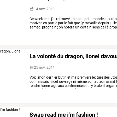
14 nov. 2011
Ce
week
end,
j'ai
retrouvé
un
beau
petit
monde
aux
uto
motivée
en
partie
par
le
fait
que
j'y
travaille
depuis
juille
samedi
prochain
;
on
notera
un
certain
sens
de
l'à
prop
beaucoup
mieux
que
…
La volonté du dragon, lionel davou
25 nov. 2011
Voici
mon
dernier
butin
et
ma
première
lecture
des
utop
connaissais
ni
cet
ouvrage
ni
même
son
auteur
avant
rendre
hommage
aux
conférences
qui
y
étaient
organi
nouvel
éclairage
sur
tel
ou
tel
…
Swap read me i'm fashion !