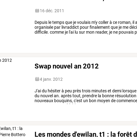
16 déc. 2011
Depuis
le
temps
que
je
voulais
m'y
coller
à
ce
roman,
il
organisée
par
livraddict
pour
finalement
que
je
me
déc
difficile.
comme
je
l'ai
lu
sur
mon
reader,
je
ne
pouvais
p
revenir
…
Swap nouvel an 2012
4 janv. 2012
J'ai
du
hésiter
à
peu
près
trois
minutes
et
demi
lorsque
du
nouvel
an.
après
tout,
prendre
la
bonne
résuolution
nouveaux
bouquins,
c'est
un
bon
moyen
de
commence
avons
commencé
à
bloguer
…
Les mondes d'ewilan, t1 : la forêt d