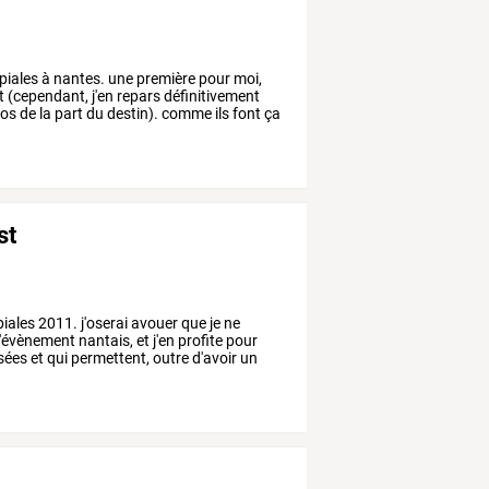
piales
à
nantes.
une
première
pour
moi,
t
(cependant,
j'en
repars
définitivement
os
de
la
part
du
destin).
comme
ils
font
ça
st
iales
2011.
j'oserai
avouer
que
je
ne
l'évènement
nantais,
et
j'en
profite
pour
sées
et
qui
permettent,
outre
d'avoir
un