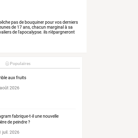
êche
pas
de
bouquiner
pour
vos
derniers
eunes
de
17
ans,
chacun
marginal
à
sa
aliers
de
l'apocalypse.
ils
n'épargneront
Populaires
ble aux fruits
 août 2026
agram fabrique-t-il une nouvelle
ère de peindre ?
 juil. 2026