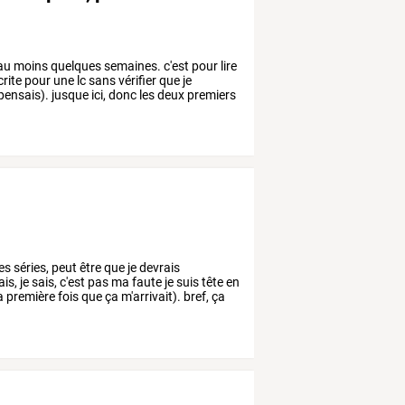
au
moins
quelques
semaines.
c'est
pour
lire
crite
pour
une
lc
sans
vérifier
que
je
pensais).
jusque
ici,
donc
les
deux
premiers
es
séries,
peut
être
que
je
devrais
ais,
je
sais,
c'est
pas
ma
faute
je
suis
tête
en
a
première
fois
que
ça
m'arrivait).
bref,
ça