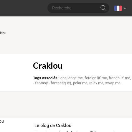
aklou
Craklou
Tags associés :
challenge me
,
foreign lit' me
,
french lit' me
- fantasy - fantastique)
,
polar me
,
relax me
,
swap me
Le blog de Craklou