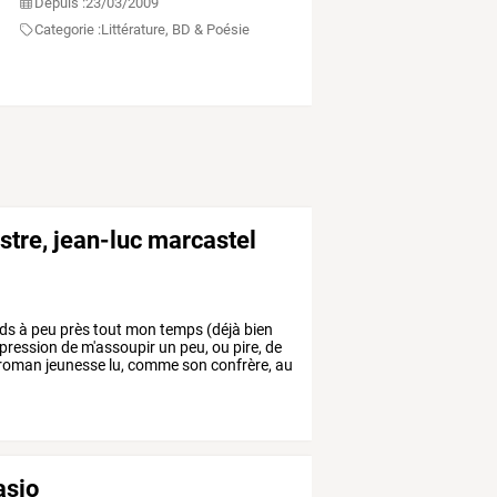
Depuis :
23/03/2009
Categorie :
Littérature, BD & Poésie
nstre, jean-luc marcastel
ds
à
peu
près
tout
mon
temps
(déjà
bien
mpression
de
m'assoupir
un
peu,
ou
pire,
de
roman
jeunesse
lu,
comme
son
confrère,
au
asio