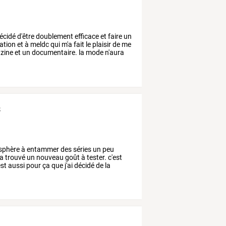
écidé
d'être
doublement
efficace
et
faire
un
ation
et
à
meldc
qui
m'a
fait
le
plaisir
de
me
zine
et
un
documentaire.
la
mode
n'aura
s
sphère
à
entammer
des
séries
un
peu
a
trouvé
un
nouveau
goût
à
tester.
c'est
est
aussi
pour
ça
que
j'ai
décidé
de
la