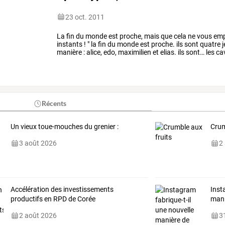
23 oct. 2011
La
fin
du
monde
est
proche,
mais
que
cela
ne
vous
emp
instants
!
"
la
fin
du
monde
est
proche.
ils
sont
quatre
j
manière
:
alice,
edo,
maximilien
et
elias.
ils
sont…
les
cav
que
144
000
âmes.
en
…
Récents
Un vieux toue-mouches du grenier :
Crum
3 août 2026
2
Accélération des investissements
Inst
productifs en RPD de Corée
mani
2 août 2026
31