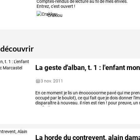
Comptes-rendus de lecture au fil de mes envies.
Entrez, c'est ouvert !
Craklou
 découvrir
La geste d'alban, t. 1 : l'enfant mo
3 nov. 2011
En
ce
moment
je
lis
un
énoooooorme
pavé
qui
me
pren
occupé
par
le
boulot),
ce
qui
fait
que
je
dois
donner
l'i
disparaître
à
nouveau.
il
n'en
est
rien
!
pour
preuve,
un
profit
d'un
…
La horde du contrevent, alain dam