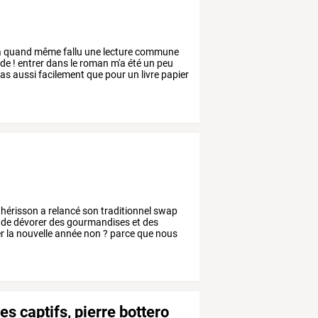
a
quand
même
fallu
une
lecture
commune
ide
!
entrer
dans
le
roman
m'a
été
un
peu
as
aussi
facilement
que
pour
un
livre
papier
hérisson
a
relancé
son
traditionnel
swap
de
dévorer
des
gourmandises
et
des
r
la
nouvelle
année
non
?
parce
que
nous
es captifs, pierre bottero