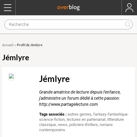
Profil de Jémlyre
Accueil
»
Jémlyre
Jémlyre
Grande amatrice de lecture depuis l'enfance,
j'administre un forum dédié à cette passion:
http://www.partagelecture.com
Tags associés :
autres genres
,
fantasy-fantastique-
science-fiction
,
lectures en partenariat
,
litterature
classique
,
news
,
policiers-thrillers
,
romans
contemporains