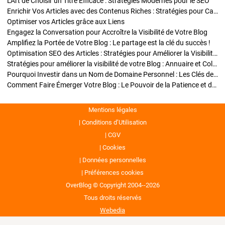
L'Art de Choisir un Titre Efficace : Stratégies Modernes pour le SEO
Enrichir Vos Articles avec des Contenus Riches : Stratégies pour Captiver et Optimiser
Optimiser vos Articles grâce aux Liens
Engagez la Conversation pour Accroître la Visibilité de Votre Blog
Amplifiez la Portée de Votre Blog : Le partage est la clé du succès !
Optimisation SEO des Articles : Stratégies pour Améliorer la Visibilité de Votre Blog
Stratégies pour améliorer la visibilité de votre Blog : Annuaire et Collaborations
Pourquoi Investir dans un Nom de Domaine Personnel : Les Clés de la Réussite de Votre Blog
Comment Faire Émerger Votre Blog : Le Pouvoir de la Patience et de la Persévérance
Mentions légales
Conditions d’Utilisation
CGV
Cookies
Données personnelles
Préférences cookies
OverBlog © Copyright 2004--2026
Tous droits réservés
Webedia