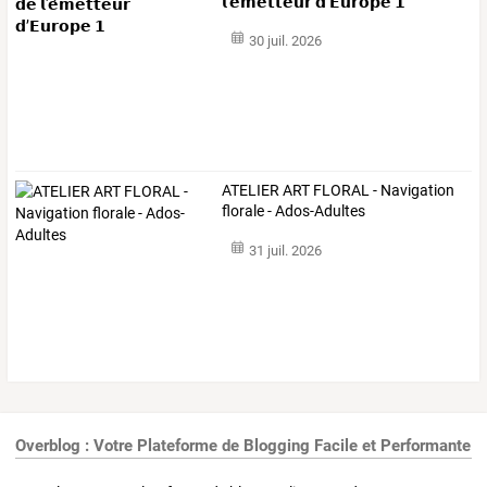
𝗹'𝗲́𝗺𝗲𝘁𝘁𝗲𝘂𝗿 𝗱’𝗘𝘂𝗿𝗼𝗽𝗲 𝟭
30 juil. 2026
ATELIER ART FLORAL - Navigation
florale - Ados-Adultes
31 juil. 2026
Overblog : Votre Plateforme de Blogging Facile et Performante