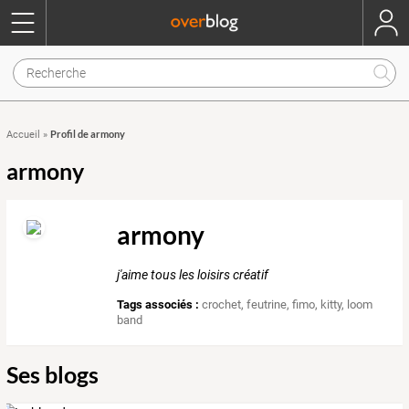
Profil de armony
Accueil
»
armony
armony
j'aime tous les loisirs créatif
Tags associés :
crochet
,
feutrine
,
fimo
,
kitty
,
loom
band
Ses blogs