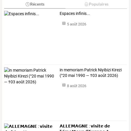
Récents
Populaires
Espaces infinis...
5 août 2026
in memoriam Patrick Niyibizi Kirezi
(°20 mai 1990 — †03 août 2026)
8 août 2026
𝗔𝗟𝗟𝗘𝗠𝗔𝗚𝗡𝗘 : 𝘃𝗶𝘀𝗶𝘁𝗲 𝗱𝗲