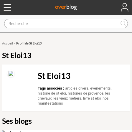
Profil de St Eloi13
Accueil
»
St Eloi13
St Eloi13
Tags associés :
articles divers
,
evenements
,
histoire de st eloi
,
histoires de provence
,
les
chevaux
,
les vieux metiers
,
livre st eloi
,
nos
manifestations
Ses blogs