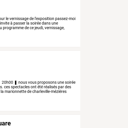
our
le
vernissage
de
l'exposition
passez-moi
invite
à
passer
la
soirée
dans
une
u
programme
de
ce
jeudi,
vernissage,
❚
20h00
❚
nous
vous
proposons
une
soirée
s.
ces
spectacles
ont
été
réalisés
par
des
la
marionnette
de
charleville-mézières
uare