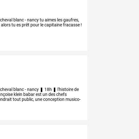
cheval blanc - nancy tu aimes les gaufres,
? alors tu es prêt pour le capitaine fracasse !
cheval
blanc
-
nancy
❚
18h
❚
l'histoire
de
ançoise
klein
babar
est
un
des
chefs
ndrait
tout
public,
une
conception
musico-