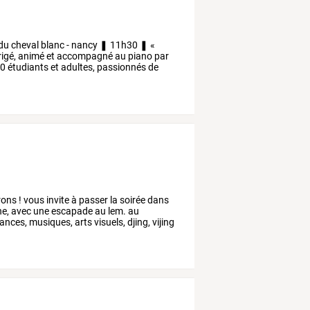
du
cheval
blanc
-
nancy
❚
11h30
❚
«
rigé,
animé
et
accompagné
au
piano
par
0
étudiants
et
adultes,
passionnés
de
rons
!
vous
invite
à
passer
la
soirée
dans
ne,
avec
une
escapade
au
lem.
au
ances,
musiques,
arts
visuels,
djing,
vijing