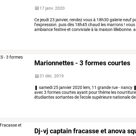
17 janv. 2020
Ce
jeudi
23
janvier,
rendez
vous
à
18h30
galerie
neuf
p
l’expression.
puis
dès
18h45
chaud
les
marrons
!
vous
ambiance
festive
et
conviviale
à
la
maison
lillebonne.
a
performances,
musiques,
…
Marionnettes - 3 formes courtes
31 déc. 2019
❚
samedi
25
janvier
2020
lem,
11
grande
rue
-
nancy
avec
3
formes
courtes
ayant
pour
thème
les
nourriture
étudiantes
sortantes
de
l'ecole
supérieure
nationale
de
(promotion
2019).
>
52
hertz
…
Dj-vj captain fracasse et anova sq