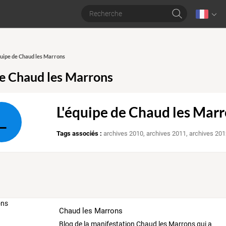
équipe de Chaud les Marrons
de Chaud les Marrons
L'équipe de Chaud les Mar
L
Tags associés :
archives 2010
,
archives 2011
,
archives 20
Chaud les Marrons
Blog
de
la
manifestation
Chaud
les
Marrons
qui
a