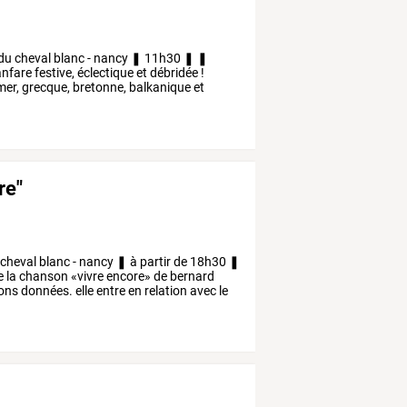
du
cheval
blanc
-
nancy
❚
11h30
❚
❚
anfare
festive,
éclectique
et
débridée
!
mer,
grecque,
bretonne,
balkanique
et
re"
cheval
blanc
-
nancy
❚
à
partir
de
18h30
❚
e
la
chanson
«vivre
encore»
de
bernard
ions
données.
elle
entre
en
relation
avec
le