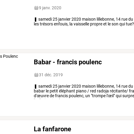
9 janv. 2020
❚ samedi 25 janvier 2020 maison lillebonne, 14 rue du 
les trésors enfouis, la vaisselle propre et le son qui tue
Babar - francis poulenc
31 déc. 2019
❚
samedi
25
janvier
2020
maison
lillebonne,
14
rue
du
babar
le
petit
éléphant
piano
/
red
radoja
récitante/
fr
d'œuvre
de
francis
poulenc,
un
"trompe
l'œil"
qui
surpre
littéraire
simple,
…
La fanfarone