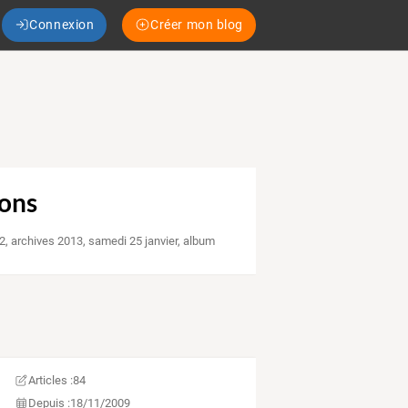
Connexion
Créer mon blog
rons
12
,
archives 2013
,
samedi 25 janvier
,
album
Articles :
84
Depuis :
18/11/2009