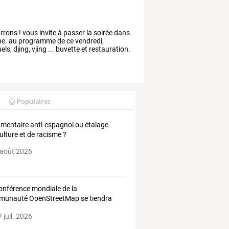
rrons
!
vous
invite
à
passer
la
soirée
dans
ne.
au
programme
de
ce
vendredi,
els,
djing,
vjing
...
buvette
et
restauration.
Populaires
mentaire anti-espagnol ou étalage
culture et de racisme ?
 août 2026
onférence mondiale de la
unauté OpenStreetMap se tiendra
rance
 juil. 2026