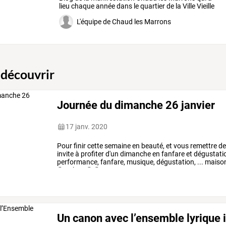
lieu
chaque
année
dans
le
quartier
de
la
Ville
Vieille
à
…
L'équipe de Chaud les Marrons
 découvrir
Journée du dimanche 26 janvier
17 janv. 2020
Pour
finir
cette
semaine
en
beauté,
et
vous
remettre
d
invite
à
profiter
d'un
dimanche
en
fanfare
et
dégustati
performance,
fanfare,
musique,
dégustation,
...
maiso
❚
11h30
❚
❚
un
canon
…
Un canon avec l’ensemble lyrique 