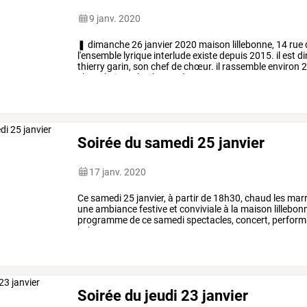
9 janv. 2020
❚
dimanche
26
janvier
2020
maison
lillebonne,
14
rue
l'ensemble
lyrique
interlude
existe
depuis
2015.
il
est
di
thierry
garin,
son
chef
de
chœur.
il
rassemble
environ
2
chant
lyrique.
la
plupart
des
…
Soirée du samedi 25 janvier
17 janv. 2020
Ce
samedi
25
janvier,
à
partir
de
18h30,
chaud
les
mar
une
ambiance
festive
et
conviviale
à
la
maison
lillebon
programme
de
ce
samedi
spectacles,
concert,
perform
...
buvette
et
…
Soirée du jeudi 23 janvier