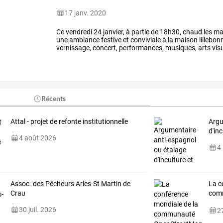
17 janv. 2020
Ce
vendredi
24
janvier,
à
partie
de
18h30,
chaud
les
ma
une
ambiance
festive
et
conviviale
à
la
maison
lillebon
vernissage,
concert,
performances,
musiques,
arts
visu
❚
18h30
❚
maison
…
Récents
Attal - projet de refonte institutionnelle
Argu
d'in
4 août 2026
4
Assoc. des Pêcheurs Arles-St Martin de
La c
Crau
comm
en F
30 juil. 2026
27