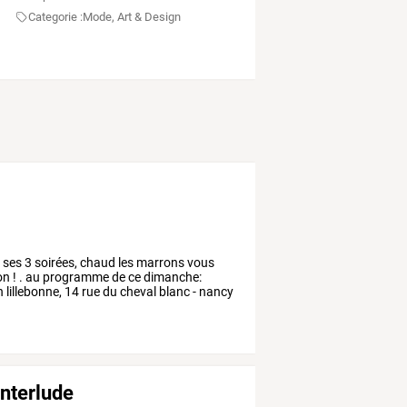
Categorie :
Mode, Art & Design
e
ses
3
soirées,
chaud
les
marrons
vous
on
!
.
au
programme
de
ce
dimanche:
n
lillebonne,
14
rue
du
cheval
blanc
-
nancy
interlude