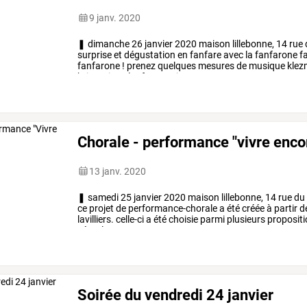
9 janv. 2020
❚
dimanche
26
janvier
2020
maison
lillebonne,
14
rue
surprise
et
dégustation
en
fanfare
avec
la
fanfarone
f
fanfarone
!
prenez
quelques
mesures
de
musique
klez
britannique
loufoque.
ajoutez
…
Chorale - performance "vivre enco
13 janv. 2020
❚
samedi
25
janvier
2020
maison
lillebonne,
14
rue
du
ce
projet
de
performance-chorale
a
été
créée
à
partir
d
lavilliers.
celle-ci
a
été
choisie
parmi
plusieurs
proposit
vécu,
la
…
Soirée du vendredi 24 janvier